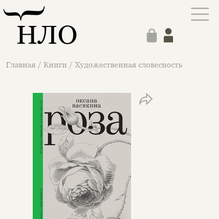
Главная
/
Книги
/
Художественная словесность