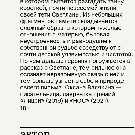
в котором пытается разгадать тайну
короткой, почти невесомой жизни
своей тети Светланы. Из небольших
фрагментов памяти складывается
сложный образ, в котором тяжелые
отношения с матерью, бытовая
неустроенность и равнодушие к
собственной судьбе соседствуют с
почти детской уязвимостью и чистотой.
Но чем дальше героиня погружается в
рассказ о Светлане, тем сильнее она
Этой книги временно
осознает неразрывную связь с ней и
нет в продаже.
Подписка на рассылку
тем больше узнает о себе и природе
своего письма. Оксана Васякина —
писательница, лауреатка премий
Вы можете подписаться на
Раз в неделю мы отправляем рассылку
уведомления, и при поступлении книги
о книгах и событиях «НЛО».
«Лицей» (2019) и «НОС» (2021).
на склад получить письмо на указанный
18+
За подписку дарим промокод на
электронный адрес.
Эта книга
скидку 15%
не предназначена для
автор
несовершеннолетних