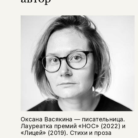
Скажите, пожалуйста,
Я соглашаюсь с
Политикой конфиденциальности
вам уже исполнилось 18 лет?
Я соглашаюсь с
Политикой конфиденциальности
подписаться
да
подписаться
Поделиться
нет, вернуться назад
Копировать
Вконтакте
Телеграм
Дзен
ссылку
Оксана Васякина — писательница.
Лауреатка премий «НОС» (2022) и
«Лицей» (2019). Стихи и проза