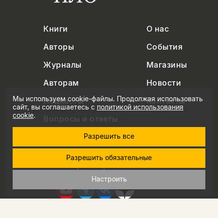
Книги
О нас
Авторы
События
Журналы
Магазины
Авторам
Новости
Мы используем cookie-файлы. Продолжая использовать
Подкасты
Контакты
сайт, вы соглашаетесь с
политикой использования
cookie
.
Вопросы и ответы
Разрешить все
Разрешить обязательные
+7 (495) 229-91-03
info@nlobooks.ru
Настроить