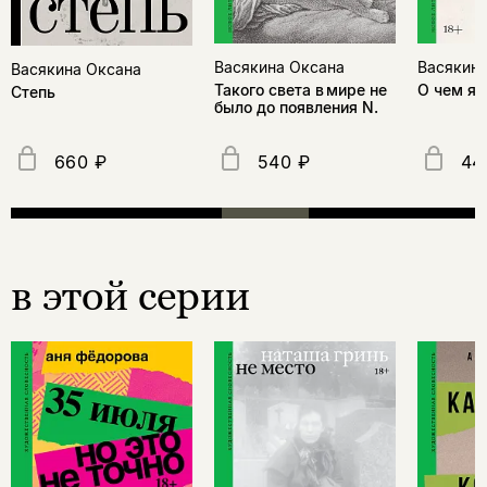
Васякина Оксана
Васякина
Васякина Оксана
Такого света в мире не
О чем я
Степь
было до появления N.
660 ₽
540 ₽
44
в этой серии