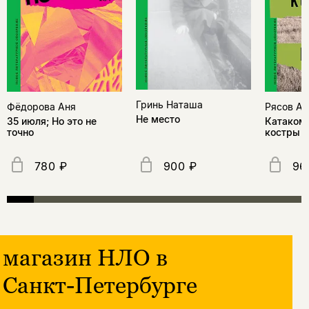
Гринь Наташа
Фёдорова Аня
Рясов Ан
Не место
35 июля; Но это не
Катакомб
точно
костры
780 ₽
900 ₽
96
магазин НЛО в
Санкт-Петербурге