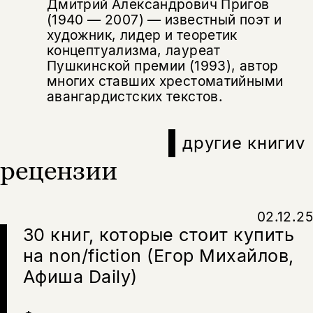
Дмитрий Александрович Пригов
Эта книга
скидку 15%
(1940 — 2007) — известный поэт и
не предназначена для
художник, лидер и теоретик
несовершеннолетних
концептуализма, лауреат
Пушкинской премии (1993), автор
Скажите, пожалуйста,
многих ставших хрестоматийными
Я соглашаюсь с
Политикой конфиденциальности
вам уже исполнилось 18 лет?
Я соглашаюсь с
Политикой конфиденциальности
авангардистских текстов.
подписаться
другие книги
v
да
подписаться
Поделиться
рецензии
нет, вернуться назад
02.12.25
Копировать
Вконтакте
Телеграм
Дзен
30 книг, которые стоит купить
ссылку
на non/fiction (Егор Михайлов,
Афиша Daily)