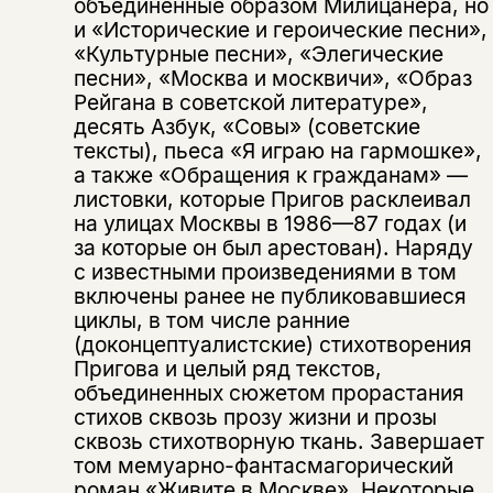
объединенные образом Милицанера, но
и «Исторические и героические песни»,
«Культурные песни», «Элегические
песни», «Москва и москвичи», «Образ
Рейгана в советской литературе»,
десять Азбук, «Совы» (советские
тексты), пьеса «Я играю на гармошке»,
а также «Обращения к гражданам» —
листовки, которые Пригов расклеивал
на улицах Москвы в 1986—87 годах (и
за которые он был арестован). Наряду
с известными произведениями в том
включены ранее не публиковавшиеся
циклы, в том числе ранние
(доконцептуалистские) стихотворения
Пригова и целый ряд текстов,
объединенных сюжетом прорастания
стихов сквозь прозу жизни и прозы
сквозь стихотворную ткань. Завершает
том мемуарно-фантасмагорический
роман «Живите в Москве». Некоторые