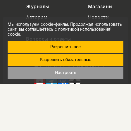
Журналы
Магазины
Авторам
Новости
Мы используем cookie-файлы. Продолжая использовать
Подкасты
Контакты
сайт, вы соглашаетесь с
политикой использования
cookie
.
Вопросы и ответы
Разрешить все
Разрешить обязательные
+7 (495) 229-91-03
info@nlobooks.ru
Настроить
© Новое литературное обозрение. 2026
правила продажи товаров
политика в области персональных данных
политика использования cookie
согласие на обработку персональных данных
дизайн Дмитрия Черногаева