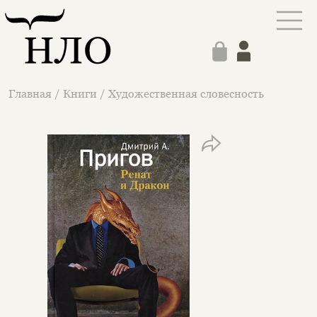
Главная
/
Книги
/
Художественная словесность