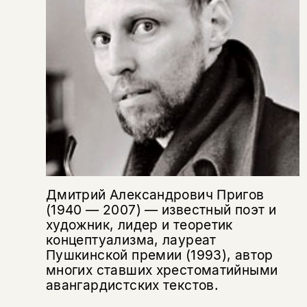
вам уже исполнилось 18 лет?
Я соглашаюсь с
Политикой конфиденциальности
подписаться
да
подписаться
Поделиться
нет, вернуться назад
Копировать
Вконтакте
Телеграм
Дзен
ссылку
Дмитрий Александрович Пригов
(1940 — 2007) — известный поэт и
художник, лидер и теоретик
концептуализма, лауреат
Пушкинской премии (1993), автор
многих ставших хрестоматийными
авангардистских текстов.