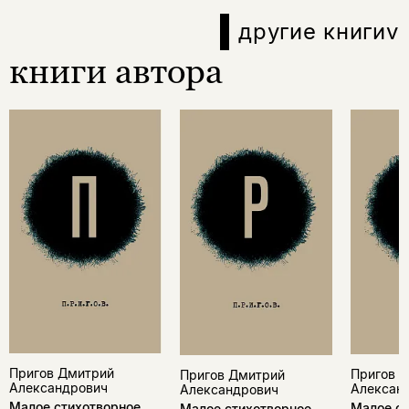
другие книги
v
книги автора
Пригов Дмитрий
Пригов 
Пригов Дмитрий
Александрович
Алексан
Александрович
Малое стихотворное
Малое ст
Малое стихотворное