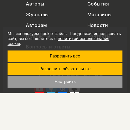
Авторы
События
Журналы
Магазины
Авторам
Новости
Мы используем cookie-файлы. Продолжая использовать
Подкасты
Контакты
сайт, вы соглашаетесь с
политикой использования
cookie
.
Вопросы и ответы
Разрешить все
Разрешить обязательные
+7 (495) 229-91-03
info@nlobooks.ru
Настроить
© Новое литературное обозрение. 2026
правила продажи товаров
политика в области персональных данных
политика использования cookie
согласие на обработку персональных данных