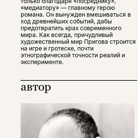
только благодаря «посреднику»,
«медиатору» — главному герою
романа. Он вынужден вмешиваться в
ход древнейших событий, дабы
предотвратить крах современного
мира. Как всегда, причудливый
художественный мир Пригова строится
на игре и гротеске, почти
этнографической точности реалий и
Этой книги временно
эксперименте.
нет в продаже.
Подписка на рассылку
Вы можете подписаться на
Раз в неделю мы отправляем рассылку
автор
уведомления, и при поступлении книги
о книгах и событиях «НЛО».
на склад получить письмо на указанный
За подписку дарим промокод на
электронный адрес.
Эта книга
скидку 15%
не предназначена для
несовершеннолетних
Скажите, пожалуйста,
Я соглашаюсь с
Политикой конфиденциальности