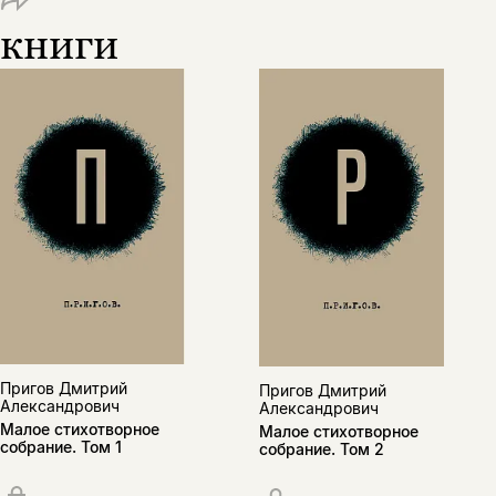
книги
Пригов Дмитрий
Пригов Дмитрий
Александрович
Александрович
Малое стихотворное
Малое стихотворное
Этой книги временно
собрание. Том 1
собрание. Том 2
нет в продаже.
Подписка на рассылку