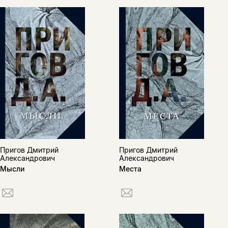
Пригов Дмитрий
Пригов Дмитрий
Александрович
Александрович
Мысли
Места