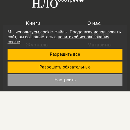
Книги
О нас
Мы используем cookie-файлы. Продолжая использовать
Авторы
События
сайт, вы соглашаетесь с
политикой использования
cookie
.
Журналы
Магазины
Разрешить все
Авторам
Новости
Подкасты
Контакты
Разрешить обязательные
Вопросы и ответы
Настроить
+7 (495) 229-91-03
info@nlobooks.ru