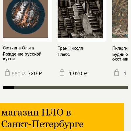
Сюткина Ольга
Тран Николя
Пилюгин
Рождение русской
Плебс
Будни бр
кухни
охотнико
720 ₽
1 020 ₽
1 
960 ₽
магазин НЛО в
Санкт-Петербурге