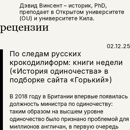
Дэвид Винсент – историк, PhD,
преподает в Открытом университете
Копировать
Вконтакте
Телеграм
Дзен
(OU) и университете Кила.
ссылку
рецензии
02.12.25
По следам русских
крокодилиформ: книги недели
(«История одиночества» в
подборке сайта «Горький»)
В 2018 году в Британии впервые появилась
должность министра по одиночеству:
таким образом на высшем уровне
одиночество было признано проблемой для
миллионов англичан, в первую очередь