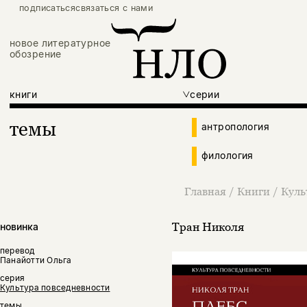
подписаться
связаться с нами
новое литературное
обозрение
книги
серии
темы
антропология
филология
Главная
/
Книги
/
Куль
Тран Николя
новинка
перевод
Панайотти Ольга
серия
Культура повседневности
темы