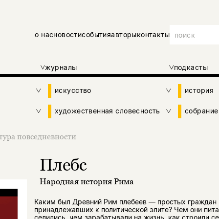
о нас
новости
события
авторы
контакты
журналы
подкасты
искусство
история
художественная словесность
собрание
тура повседневности
Плебс
Народная история Рима
Каким был Древний Рим плебеев — простых граждан 
принадлежавших к политической элите? Чем они пита
селились, чем зарабатывали на жизнь, как строили с