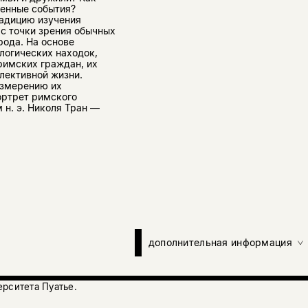
венные события?
адицию изучения
 с точки зрения обычных
ода. На основе
логических находок,
римских граждан, их
лективной жизни.
измерению их
ортрет римского
м н. э. Николя Тран —
дополнительная информация
рситета Пуатье.