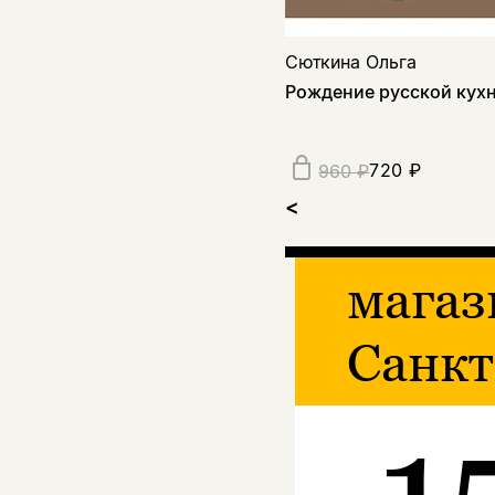
Сюткина Ольга
Рождение русской кух
720 ₽
960 ₽
<
магаз
Санкт
1