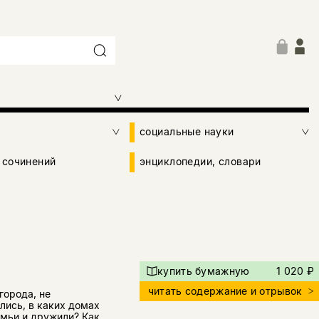
социальные науки
 сочинений
энциклопедии, словари
купить бумажную
1 020 ₽
читать содержание и отрывок
города, не
лись, в каких домах
емьи и дружили? Как