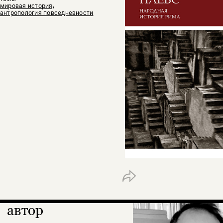
мировая история,
антропология повседневности
автор