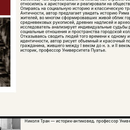
относились к аристократии и реагировали на общест
Опираясь на социальную историю и классическую тр
Античности, автор предлагает увидеть историю Рима
жителей, во многом сформировавших живой облик гор
средневековых рукописей, древних надписей и архео
исследователь анализирует индивидуальные судьбы 
социальные отношения и пространства городской кол
Отказываясь сводить людей того времени к одному 
идентичности, автор рисует объемный и красочный п
гражданина, жившего между I веком до н. э. и II веко
историк, профессор Университета Пуатье.
Николя Тран — историк-антиковед, профессор Униве