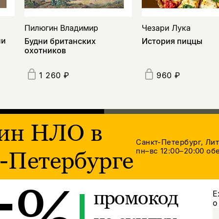
Пилюгин Владимир
Чезари Лука
ни
Будни британских
История пиццы
охотников
1 260 ₽
960 ₽
ин НЛО в
Санкт-Петербург, Ли
пн–вс 12:00–20:00
обе
-Петербурге
5%
промокод
Е
о