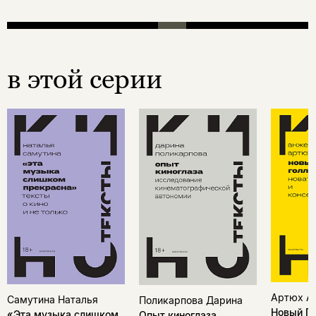
в этой серии
Артюх А
Самутина Наталья
Поликарпова Дарина
Новый Го
«Эта музыка слишком
Опыт киноглаза