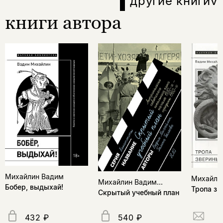
другие книги
v
книги автора
Михайлин Вадим
Михайли
Михайлин Вадим...
Бобер, выдыхай!
Тропа зв
Скрытый учебный план
432 ₽
540 ₽