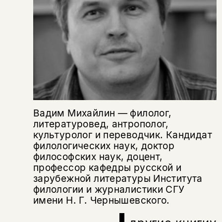
подписаться
да
подписаться
Поделиться
нет, вернуться назад
Копировать
Вконтакте
Телеграм
Дзен
ссылку
Вадим Михайлин — филолог,
литературовед, антрополог,
культуролог и переводчик. Кандидат
филологических наук, доктор
философских наук, доцент,
профессор кафедры русской и
зарубежной литературы Института
филологии и журналистики СГУ
имени Н. Г. Чернышевского.