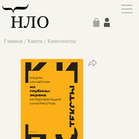
Главная
/
Книги
/
Кинотексты