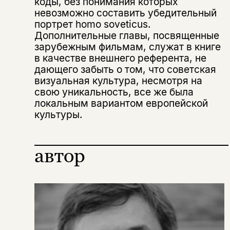
коды, без понимания которых
невозможно составить убедительный
портрет homo soveticus.
Дополнительные главы, посвященные
зарубежным фильмам, служат в книге
в качестве внешнего референта, не
дающего забыть о том, что советская
Этой книги временно
визуальная культура, несмотря на
свою уникальность, все же была
нет в продаже.
Подписка на рассылку
локальным вариантом европейской
культуры.
Вы можете подписаться на
Раз в неделю мы отправляем рассылку
уведомления, и при поступлении книги
о книгах и событиях «НЛО».
на склад получить письмо на указанный
За подписку дарим промокод на
автор
электронный адрес.
Эта книга
скидку 15%
не предназначена для
несовершеннолетних
Скажите, пожалуйста,
Я соглашаюсь с
Политикой конфиденциальности
вам уже исполнилось 18 лет?
Я соглашаюсь с
Политикой конфиденциальности