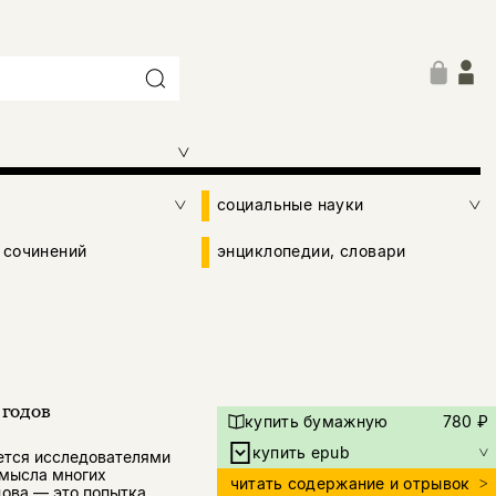
социальные науки
 сочинений
энциклопедии, словари
 годов
купить бумажную
780 ₽
купить epub
ется исследователями
амысла многих
читать содержание и отрывок
дова — это попытка