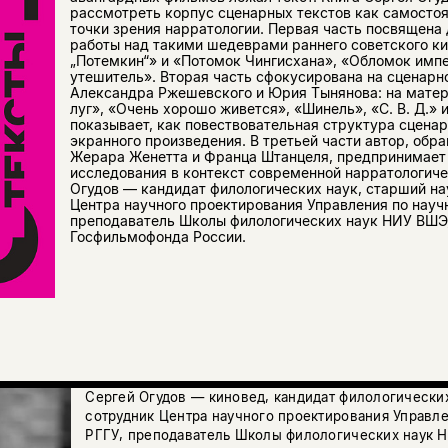
рассмотреть корпус сценарных текстов как самосто
точки зрения нарратологии. Первая часть посвящена
работы над такими шедеврами раннего советского ки
„Потемкин“» и «Потомок Чингисхана», «Обломок имп
утешитель». Вторая часть сфокусирована на сценарн
Александра Ржешевского и Юрия Тынянова: на мате
луг», «Очень хорошо живется», «Шинель», «С. В. Д.» и
показывает, как повествовательная структура сценар
экранного произведения. В третьей части автор, обр
Жерара Женетта и Франца Штанцеля, предпринимает 
исследования в контекст современной нарратологиче
Огудов — кандидат филологических наук, старший н
Центра научного проектирования Управления по науч
преподаватель Школы филологических наук НИУ ВШЭ
Госфильмофонда России.
Сергей Огудов — киновед, кандидат филологически
сотрудник Центра научного проектирования Управле
РГГУ, преподаватель Школы филологических наук 