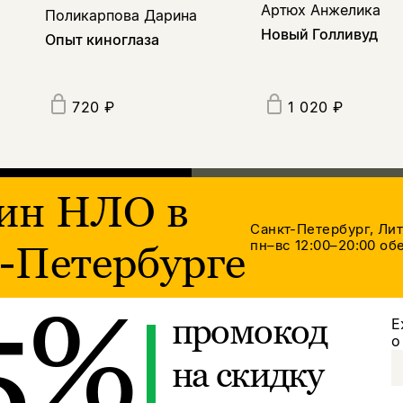
Артюх Анжелика
Поликарпова Дарина
Новый Голливуд
Опыт киноглаза
720 ₽
1 020 ₽
ин НЛО в
Санкт-Петербург, Ли
пн–вс 12:00–20:00
обе
-Петербурге
5%
промокод
Е
о
на скидку