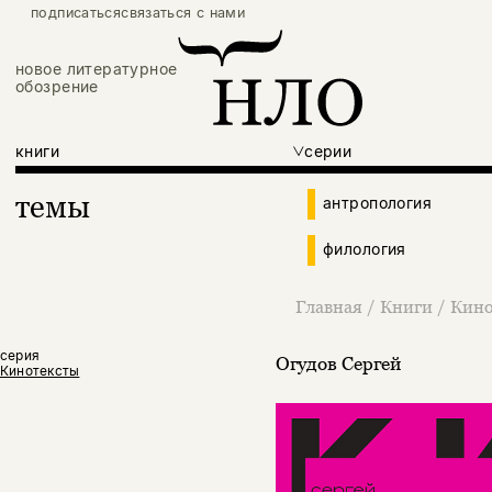
подписаться
связаться с нами
новое литературное
обозрение
книги
серии
темы
антропология
филология
Главная
/
Книги
/
Кино
серия
Огудов Сергей
Кинотексты