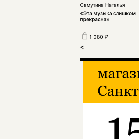
Самутина Наталья
«Эта музыка слишком
прекрасна»
1 080 ₽
<
магаз
Санкт
1