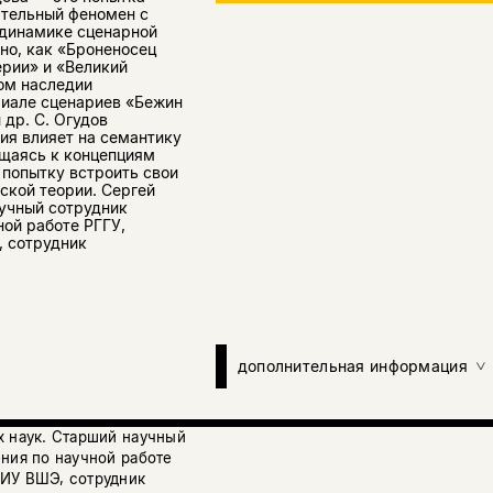
ятельный феномен с
 динамике сценарной
но, как «Броненосец
ерии» и «Великий
ом наследии
риале сценариев «Бежин
 др. С. Огудов
ия влияет на семантику
ащаясь к концепциям
попытку встроить свои
ской теории. Сергей
аучный сотрудник
ной работе РГГУ,
, сотрудник
дополнительная информация
х наук. Старший научный
ния по научной работе
НИУ ВШЭ, сотрудник