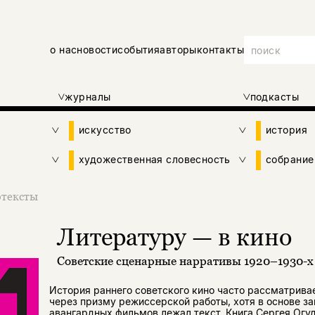
о нас
новости
события
авторы
контакты
журналы
подкасты
искусство
история
художественная словесность
собрание
тексты
Литературу — в кино
Советские сценарные нарративы 1920–1930-х
История раннего советского кино часто рассматрива
через призму режиссерской работы, хотя в основе з
авангардных фильмов лежал текст. Книга Сергея Огу