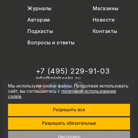
Журналы
Магазины
Авторам
Новости
Подкасты
Контакты
Вопросы и ответы
+7 (495) 229-91-03
info@nlobooks.ru
Мы используем cookie-файлы. Продолжая использовать
сайт, вы соглашаетесь с
политикой использования
cookie
.
Разрешить все
© Новое литературное обозрение. 2026
правила продажи товаров
политика в области персональных данных
Разрешить обязательные
политика использования cookie
согласие на обработку персональных данных
дизайн Дмитрия Черногаева
Настроить