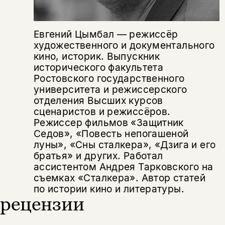
не предназначена для
несовершеннолетних
Евгений Цымбал — режиссёр
Скажите, пожалуйста,
Я соглашаюсь с
Политикой конфиденциальности
художественного и документального
вам уже исполнилось 18 лет?
Я соглашаюсь с
Политикой конфиденциальности
кино, историк. Выпускник
исторического факультета
подписаться
Ростовского государственного
да
подписаться
университета и режиссерского
Поделиться
отделения Высших курсов
нет, вернуться назад
сценаристов и режиссёров.
Режиссер фильмов «Защитник
Седов», «Повесть непогашеной
Копировать
Вконтакте
Телеграм
Дзен
луны», «Сны сталкера», «Дзига и его
ссылку
братья» и других. Работал
ассистентом Андрея Тарковского на
съемках «Сталкера». Автор статей
по истории кино и литературы.
рецензии