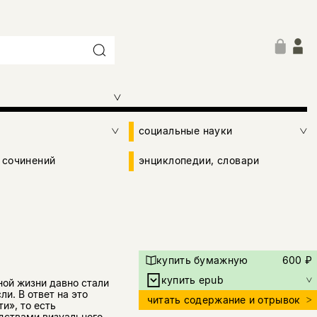
социальные науки
 сочинений
энциклопедии, словари
купить бумажную
600 ₽
купить epub
ой жизни давно стали
и. В ответ на это
читать содержание и отрывок
и», то есть
дствами визуального