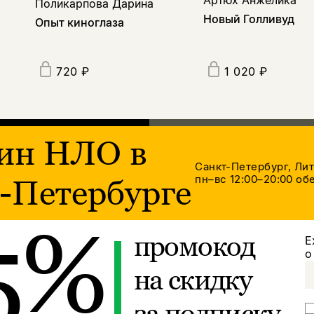
Поликарпова Дарина
Новый Голливуд
Опыт киноглаза
720 ₽
1 020 ₽
ин НЛО в
Санкт-Петербург, Ли
пн–вс 12:00–20:00
обе
-Петербурге
5%
промокод
Е
о
на скидку
за подписку