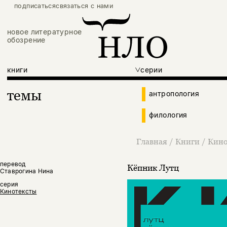
подписаться
связаться с нами
новое литературное
обозрение
книги
серии
темы
антропология
филология
Главная
/
Книги
/
Кино
перевод
Кёпник Лутц
Ставрогина Нина
серия
Кинотексты