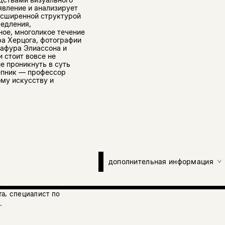
явление и анализирует
асширенной структурой
медления,
ое, многоликое течение
ра Херцога, фотографии
афура Элиассона и
 стоит вовсе не
е проникнуть в суть
ёпник — профессор
ому искусству и
дополнительная информация
а, специалист по
.