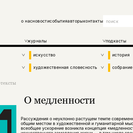
о нас
новости
события
авторы
контакты
журналы
подкасты
искусство
история
художественная словесность
собрание
тексты
О медленности
Рассуждения о неуклонно растущем темпе современн
общим местом в художественной и гуманитарной мысл
всеобщее ускорение возникла концепция «медленност
искусственного замедления жизни — в том числе сре