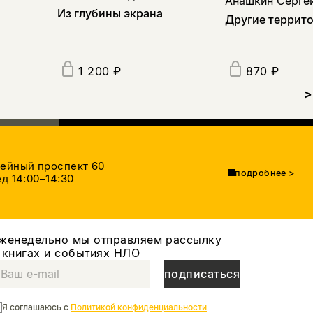
Анашкин Серге
Из глубины экрана
Другие террит
1 200 ₽
870 ₽
>
тейный проспект 60
подробнее
>
д 14:00–14:30
женедельно мы отправляем рассылку
 книгах и событиях НЛО
подписаться
Я соглашаюсь с
Политикой конфиденциальности