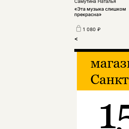
Самутина Наталья
«Эта музыка слишком
прекрасна»
1 080 ₽
<
магаз
Санкт
1