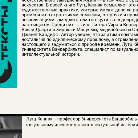
искусства. В своей книге Лутц Кёпник осмысляет это 
художественные практики, которые имеют дело «с р
времени и со стратегиями сомнения, отсрочки и про
позволяющими замедлить темп и ощутить неоднородн
настоящего». Среди них — кино Питера Уира и Верне
Вилли Доэрти и Хироюки Масуямы, медиаобъекты Ол
Джанет Кардифф. Автор уверен, что за этими опытами
ностальгия по идиллическому прошлому, а стремлени
настоящего и задуматься о природе времени. Лутц К
Университета Вандербильта, специалист по визуальн
интеллектуальной истории.
Лутц Кёпник – профессор Университета Вандербильт
визуальному искусству и интеллектуальной истории