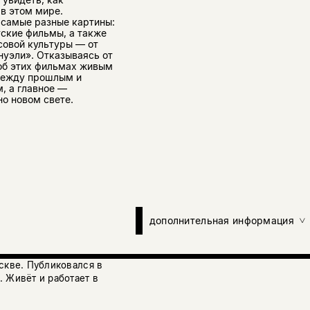
 в этом мире.
 самые разные картины:
ские фильмы, а также
совой культуры — от
нуэли». Отказываясь от
 об этих фильмах живым
между прошлым и
, а главное —
но новом свете.
дополнительная информация
скве. Публиковался в
 Живёт и работает в