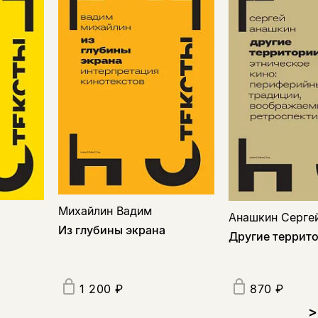
Михайлин Вадим
Анашкин Серге
Из глубины экрана
Другие террит
1 200 ₽
870 ₽
>