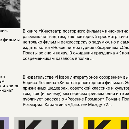
шин:
В книге «Кинотеатр повторного фильма» кинокритик
размышляет над тем, как повторный просмотр кино
ые фильмы
не только фильм и режиссерскую задумку, но и сам
издательства «Новое литературное обозрение» «Сно
Полеты во сне и наяву. В ожидании праздника «К ко
современникам казалось вполне ...
нка
В издательстве «Новое литературное обозрение» вы
ьм
Бориса Локшина «Кинотеатр повторного фильма». Эт
 и как он
признанных шедеврах, советской классике и культов
ннона?
том, как (и почему) мы пересматриваем одни и те ж
публикует рассказ о «Ребенке Розмари» Романа Пол
Розмари». Карантин в «Дакоте» Между 72...