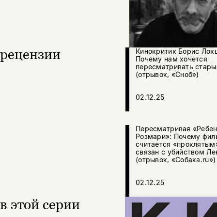
рецензии
Кинокритик Борис Лок
Почему нам хочется
пересматривать стар
(отрывок, «Сноб»)
02.12.25
Пересматривая «Ребе
Розмари»: Почему фил
считается «проклятым»
связан с убийством Ле
(отрывок, «Собака.ru»)
02.12.25
в этой серии