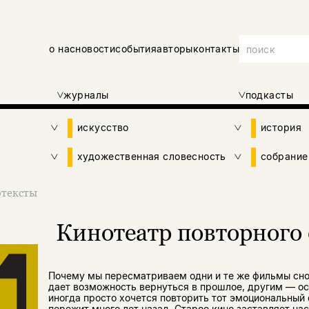
о нас
новости
события
авторы
контакты
журналы
подкасты
искусство
история
художественная словесность
собрание
тексты
Кинотеатр повторного
Почему мы пересматриваем одни и те же фильмы сно
дает возможность вернуться в прошлое, другим — ос
иногда просто хочется повторить тот эмоциональный 
пережит много лет назад. Старое кино заставляет нас