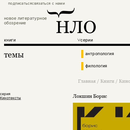
подписаться
связаться с нами
новое литературное
обозрение
книги
серии
темы
антропология
филология
Главная
/
Книги
/
Кино
серия
Локшин Борис
Кинотексты