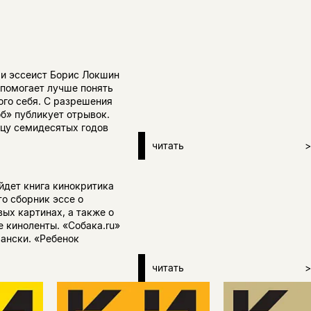
 и эссеист Борис Локшин
 помогает лучше понять
ого себя. С разрешения
б» публикует отрывок.
нцу семидесятых годов
читать
>
йдет книга кинокритика
о сборник эссе о
ых картинах, а также о
е киноленты. «Собака.ru»
ански. «Ребенок
читать
>