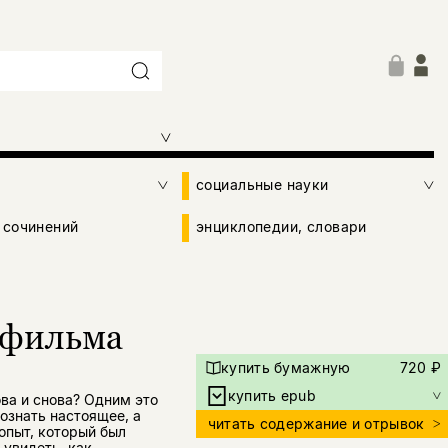
социальные науки
 сочинений
энциклопедии, словари
 фильма
купить бумажную
720 ₽
купить epub
ва и снова? Одним это
ознать настоящее, а
читать содержание и отрывок
опыт, который был
 увидеть, как