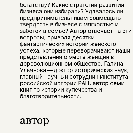
богатству? Какие стратегии развития
бизнеса они избирали? Удавалось ли
предпринимательницам совмещать
твердость в бизнесе с мягкостью и
заботой в семье? Автор отвечает на эти
вопросы, приводя десятки
фантастических историй женского
успеха, которые переворачивают наши
представления о месте женщин в
дореволюционном обществе. Галина
Ульянова — доктор исторических наук,
Этой книги временно
главный научный сотрудник Института
нет в продаже.
российской истории РАН, автор семи
Подписка на рассылку
книг по истории купечества и
благотворительности.
Вы можете подписаться на
Раз в неделю мы отправляем рассылку
уведомления, и при поступлении книги
о книгах и событиях «НЛО».
на склад получить письмо на указанный
За подписку дарим промокод на
электронный адрес.
автор
Эта книга
скидку 15%
не предназначена для