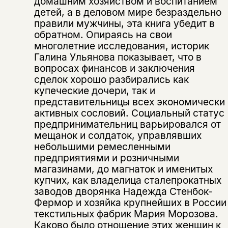
домашним хозяйством и воспитанием
детей, а в деловом мире безраздельно
правили мужчины, эта книга убедит в
обратном. Опираясь на свои
многолетние исследования, историк
Галина Ульянова показывает, что в
вопросах финансов и заключения
сделок хорошо разбирались как
купеческие дочери, так и
представительницы всех экономически
активных сословий. Социальный статус
предпринимательниц варьировался от
мещанок и солдаток, управлявших
небольшими ремесленными
предприятиями и розничными
магазинами, до магнаток и именитых
купчих, как владелица сталепрокатных
заводов дворянка Надежда Стенбок-
Фермор и хозяйка крупнейших в России
текстильных фабрик Мария Морозова.
Каково было отношение этих женщин к