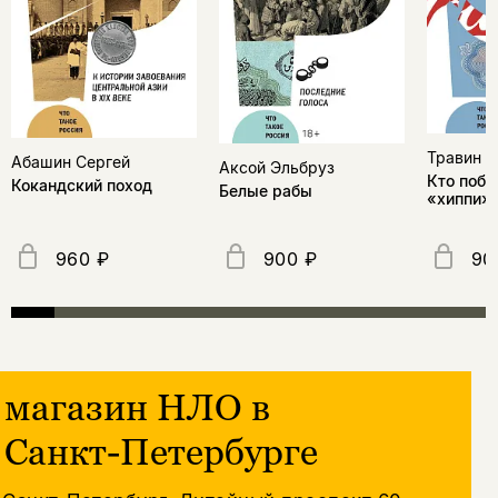
Травин 
Абашин Сергей
Аксой Эльбруз
Кто побе
Кокандский поход
Белые рабы
«хиппи» 
960 ₽
900 ₽
90
магазин НЛО в
Санкт-Петербурге