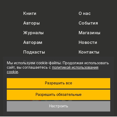
Книги
О нас
Авторы
События
Журналы
Магазины
Авторам
Новости
Подкасты
Контакты
Вопросы и ответы
Мы используем cookie-файлы. Продолжая использовать
сайт, вы соглашаетесь с
политикой использования
cookie
.
Разрешить все
+7 (495) 229-91-03
info@nlobooks.ru
Разрешить обязательные
Настроить