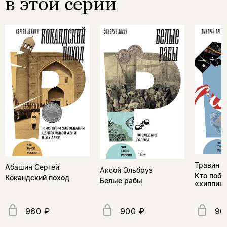
в этой серии
Травин 
Абашин Сергей
Аксой Эльбруз
Кто побе
Кокандский поход
Белые рабы
«хиппи» 
960 ₽
900 ₽
90