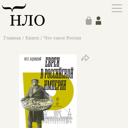
Главная
/
Книги
/
Что такое Россия