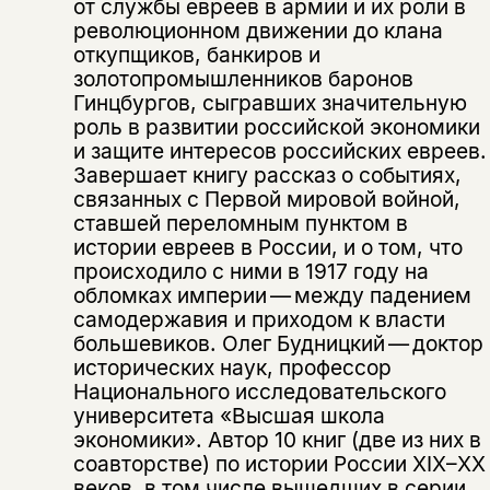
от службы евреев в армии и их роли в
революционном движении до клана
откупщиков, банкиров и
золотопромышленников баронов
Гинцбургов, сыгравших значительную
роль в развитии российской экономики
и защите интересов российских евреев.
Завершает книгу рассказ о событиях,
связанных с Первой мировой войной,
ставшей переломным пунктом в
истории евреев в России, и о том, что
происходило с ними в 1917 году на
обломках империи — между падением
самодержавия и приходом к власти
большевиков. Олег Будницкий — доктор
исторических наук, профессор
Национального исследовательского
университета «Высшая школа
экономики». Автор 10 книг (две из них в
соавторстве) по истории России XIX–XX
веков, в том числе вышедших в серии