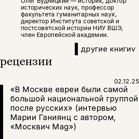
Олег Будницкий — историк, доктор
Поделиться
исторических наук, профессор
нет, вернуться назад
факультета гуманитарных наук,
директор Института советской и
постсоветской истории НИУ ВШЭ,
Копировать
Вконтакте
Телеграм
Дзен
член Европейской академии.
ссылку
другие книги
v
рецензии
02.12.25
«В Москве евреи были самой
большой национальной группой
после русских» (интервью
Марии Ганиянц с автором,
«Москвич Mag»)