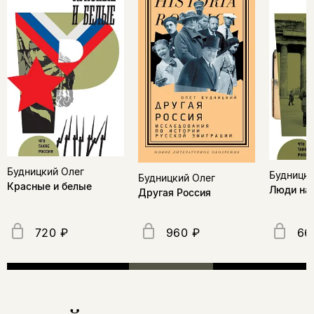
Будницкий Олег
Будницки
Будницкий Олег
Красные и белые
Люди на 
Другая Россия
720 ₽
960 ₽
66