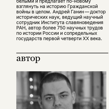
белыми и предлагает по-новому
нет, вернуться назад
взглянуть на историю Гражданской
войны в целом. Андрей Ганин — доктор
исторических наук, ведущий научный
сотрудник Института славяноведения
Копировать
Вконтакте
Телеграм
Дзен
ссылку
РАН, автор более 750 научных трудов
по истории России и сопредельных
государств первой четверти ХX века.
автор