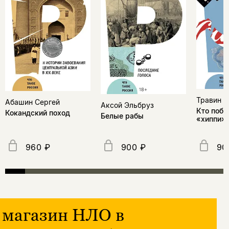
Травин 
Абашин Сергей
Аксой Эльбруз
Кто побе
Кокандский поход
Белые рабы
«хиппи» 
960 ₽
900 ₽
90
магазин НЛО в