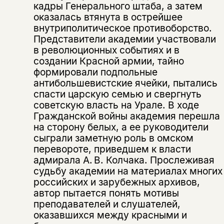
кадры Генерального штаба, а затем
оказалась втянута в острейшее
внутриполитическое противоборство.
Представители академии участвовали
Этой книги временно
в революционных событиях и в
нет в продаже.
Подписка на рассылку
создании Красной армии, тайно
формировали подпольные
Вы можете подписаться на
антибольшевистские ячейки, пытались
Раз в неделю мы отправляем рассылку
уведомления, и при поступлении книги
о книгах и событиях «НЛО».
спасти царскую семью и свергнуть
на склад получить письмо на указанный
советскую власть на Урале. В ходе
За подписку дарим промокод на
электронный адрес.
Эта книга
Гражданской войны академия перешла
скидку 15%
на сторону белых, а ее руководители
не предназначена для
сыграли заметную роль в омском
несовершеннолетних
перевороте, приведшем к власти
адмирала А. В. Колчака. Прослеживая
Скажите, пожалуйста,
судьбу академии на материалах многих
Я соглашаюсь с
Политикой конфиденциальности
вам уже исполнилось 18 лет?
Я соглашаюсь с
Политикой конфиденциальности
российских и зарубежных архивов,
автор пытается понять мотивы
преподавателей и слушателей,
подписаться
да
подписаться
оказавшихся между красными и
Поделиться