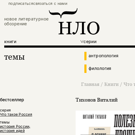
подписаться
связаться с нами
новое литературное
обозрение
книги
серии
темы
антропология
филология
Главная
/
Книги
/
Что 
Тихонов Виталий
бестселлер
серия
Что такое Россия
темы
история России,
история идей