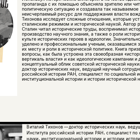
пропаганда с их помощью объясняла зрителю или чи
политическую ситуацию и создавала так называемое
неисчерпаемый ресурс для поддержания власти вожд
Тихонова исследует сложные отношения, которые ус
сталинским режимом и исторической наукой. Автор р
Сталин читал исторические труды, воспринимал ист
производство научного знания, а также о роли истор
культе исторических героев в идеологии. Значительн
уделено и профессиональным ученым, оказавшимся 
их месту и роли в исторической политике. Книга приз
вопросы, как была устроена эта своеобразная «исто
вертикаль власти» и как идеологические кампании и
концептуальный облик советской исторической науки
доктор исторических наук, ведущий научный сотрудн
российской истории РАН, специалист по социальной и
институциональной истории и истории исторической н
Виталий Тихонов — доктор исторических наук, веду
Института российской истории РАН, специалист по
науки, институциональной истории и истории истор