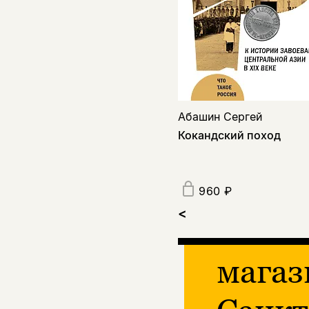
Абашин Сергей
Кокандский поход
960 ₽
<
магаз