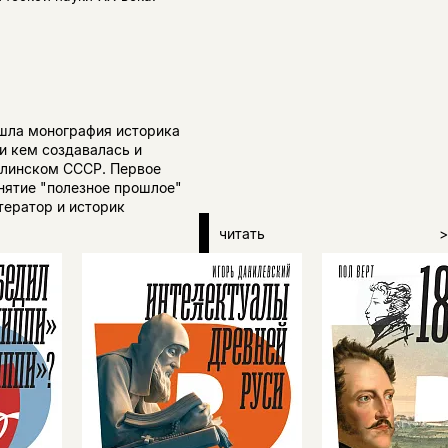
ышла монография историка
и кем создавалась и
алинском СССР. Первое
нятие "полезное прошлое"
тератор и историк
читать
>