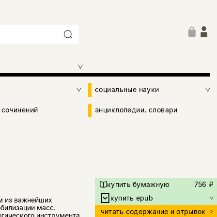
социальные науки
 сочинений
энциклопедии, словари
купить бумажную
756 ₽
купить epub
м из важнейших
билизации масс.
читать содержание и отрывок
огического инструмента,