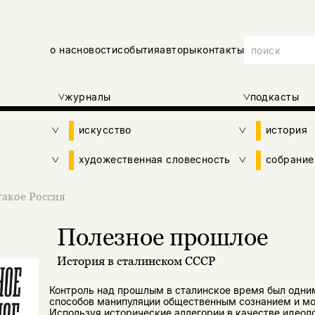
о нас
новости
события
авторы
контакты
журналы
подкасты
искусство
история
художественная словесность
собрание
такое Россия
Полезное прошлое
История в сталинском СССР
Контроль над прошлым в сталинское время был одни
способов манипуляции общественным сознанием и мо
Используя исторические аллегории в качестве идеол