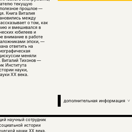
тателю текущую
 полезное прошлое —
я. Книга Виталия
тановились между
ассказывает о том, как
орию и вмешивался в
ических юбилеев и
ое внимание в работе
заложниками эпохи, —
вана ответить на
риографическая
 дискуссии меняли
. Виталий Тихонов —
ик Института
стории науки,
ауки ХX века.
дополнительная информация
щий научный сотрудник
 социальной истории
ической науки ХX века.