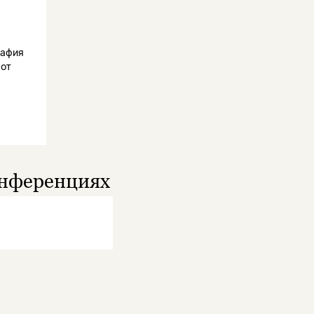
рафия
 от
онференциях