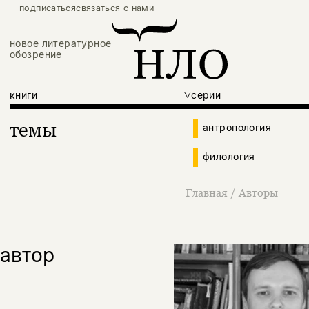
подписаться
связаться с нами
новое литературное
обозрение
книги
серии
темы
антропология
филология
Главная
/
Авторы
автор