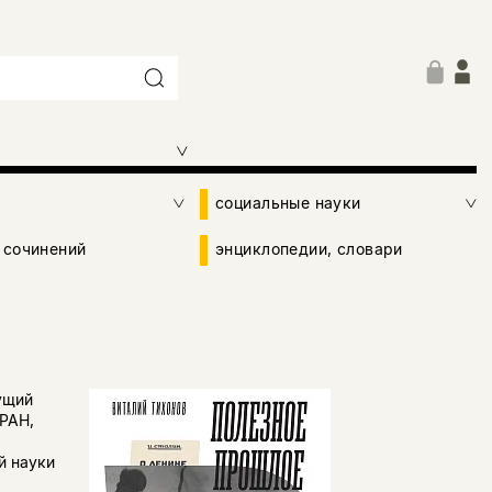
социальные науки
 сочинений
энциклопедии, словари
ущий
РАН,
й науки