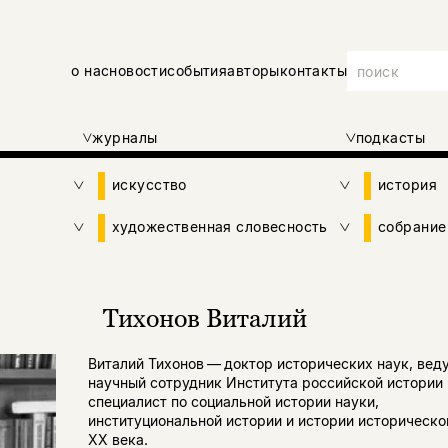
о нас
новости
события
авторы
контакты
журналы
подкасты
искусство
история
художественная словесность
собрание
Тихонов Виталий
Виталий Тихонов — доктор исторических наук, вед
научный сотрудник Института российской истории 
специалист по социальной истории науки,
институциональной истории и истории историческо
ХX века.