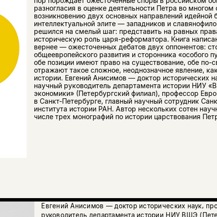
пор порождает ожесточенные споры в российском общ
разногласия в оценке деятельности Петра во многом 
возникновению двух основных направлений идейной 
интеллектуальной элите — западников и славянофило
решился на смелый шаг: представить на равных права
историческую роль царя-реформатора. Книга написан
вернее — ожесточенных дебатов двух оппонентов: ст
общеевропейского развития и сторонника «особого пу
обе позиции имеют право на существование, обе по-с
отражают такое сложное, неоднозначное явление, как
истории. Евгений Анисимов — доктор исторических н
научный руководитель департамента истории НИУ «
экономики» (Петербургский филиал), профессор Евро
в Санкт-Петербурге, главный научный сотрудник Сан
института истории РАН. Автор нескольких сотен науч
числе трех монографий по истории царствования Пет
Евгений Анисимов — доктор исторических наук, пр
руководитель департамента истории НИУ ВШЭ (Пете