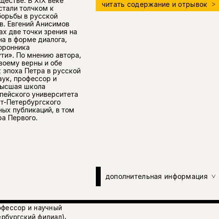
естве. В XIX веке
читать содержание и отрывок
стали толчком к
борьбы в русской
в. Евгений Анисимов
х две точки зрения на
а в форме диалога,
оронника
ти». По мнению автора,
воему верны и обе
 эпоха Петра в русской
аук, профессор и
Высшая школа
пейского университета
кт-Петербургского
ных публикаций, в том
ра Первого.
дополнительная информация
офессор и научный
рбургский филиал),