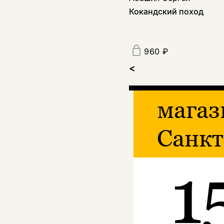
Кокандский поход
960 ₽
<
магаз
Санкт
1