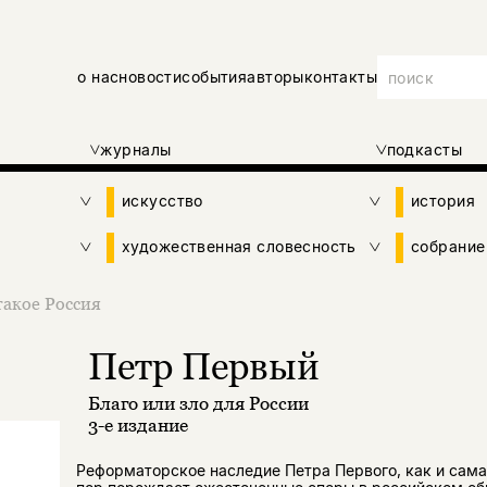
о нас
новости
события
авторы
контакты
журналы
подкасты
искусство
история
художественная словесность
собрание
такое Россия
Петр Первый
Благо или зло для России
3-е издание
Реформаторское наследие Петра Первого, как и сама 