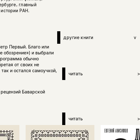
ербурге, главный
 истории РАН.
другие книги
v
етр Первый. Благо или
е обозрение») и выбрали
программа обычно
ретая от своих не
 так и остался самоучкой,
читать
>
 рецензий Баварской
читать
>