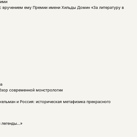
гими
 с вручением ему Премии имени Хильды Домин «За литературу в
на
обзор современной монстрологии
нкельман и Россия: историческая метафизика прекрасного
й легенды…»