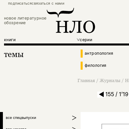
подписаться
связаться с нами
новое литературное
обозрение
книги
серии
темы
антропология
филология
Главная
/
Журналы
/
Н
155 / 1’19
все спецвыпуски