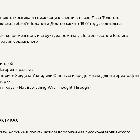
твие-открытие» и поиск социальности в прозе Льва Толстого
ловеколюбие?» Толстой и Достоевский в 1877 году: социальная
ая современность и структура романа у Достоевского и Бахтина
теория социального
ителей
История и разрыв
тория» Хейдена Уайта, или О пользе и вреде жизни для историографии
сторик
а-Круз: «Not Everything Was Thought Through»
АКТИКАХ
аты России» в политическом воображении русско-американского