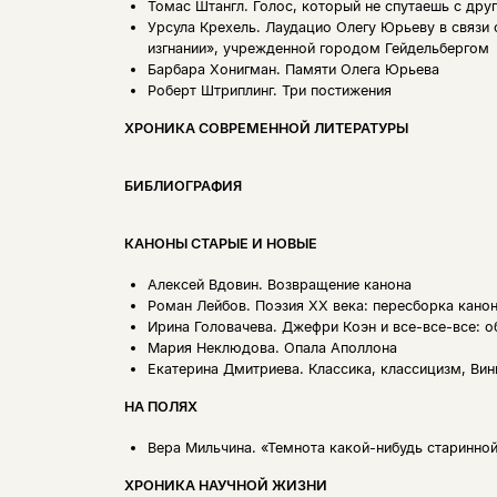
Томас Штангл.
Голос, который не спутаешь с дру
Урсула Крехель.
Лаудацио Олегу Юрьеву в связи
изгнании», учрежденной городом Гейдельбергом
Барбара Хонигман.
Памяти Олега Юрьева
Роберт Штриплинг.
Три постижения
ХРОНИКА СОВРЕМЕННОЙ ЛИТЕРАТУРЫ
БИБЛИОГРАФИЯ
КАНОНЫ СТАРЫЕ И НОВЫЕ
Алексей Вдовин.
Возвращение канона
Роман Лейбов.
Поэзия XX века: пересборка кано
Ирина Головачева.
Джефри Коэн и все-все-все: 
Мария Неклюдова.
Опала Аполлона
Екатерина Дмитриева.
Классика, классицизм, Ви
НА ПОЛЯХ
Вера Мильчина.
«Темнота какой-нибудь старинно
ХРОНИКА НАУЧНОЙ ЖИЗНИ