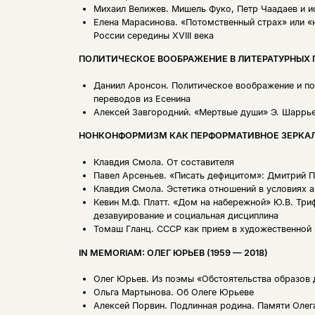
Михаил Велижев.
Мишель Фуко, Петр Чаадаев и и
Елена Марасинова.
«Потомственный страх» или «
России середины XVIII века
ПОЛИТИЧЕСКОЕ ВООБРАЖЕНИЕ В ЛИТЕРАТУРНЫХ
Даниил Аронсон.
Политическое воображение и по
переводов из Есенина
Алексей Завгородний.
«Мертвые души» Э. Шаррь
НОНКОНФОРМИЗМ КАК ПЕРФОРМАТИВНОЕ ЗЕРКА
Клавдия Смола.
От составителя
Павел Арсеньев.
«Писать дефицитом»: Дмитрий П
Клавдия Смола.
Эстетика отношений в условиях 
Кевин М.Ф. Платт.
«Дом на набережной» Ю.В. Триф
дезавуирование и социальная дисциплина
Томаш Гланц.
СССР как прием в художественной 
IN MEMORIAM: ОЛЕГ ЮРЬЕВ (1959 — 2018)
Олег Юрьев.
Из поэмы «Обстоятельства образов 
Ольга Мартынова.
Об Олеге Юрьеве
Алексей Порвин.
Подлинная родина. Памяти Оле