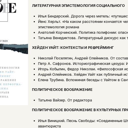
ЛИТЕРАТУРНАЯ ЭПИСТЕМОЛОГИЯ СОЦИАЛЬНОГО
Илья Бендерский.
Дорога через метель: «путешес
Йенс Херльт.
«На каком расстоянии кончается че
эпистемология романа
Анатолий Корчинский.
Политика полифонии: опасн
Татьяна Венедиктова.
Литературный дискурс как 
ХЕЙДЕН УАЙТ: КОНТЕКСТЫ И РЕФРЕЙМИНГ
Николай Поселягин, Андрей Олейников.
От состав
Петр А. Сафронов.
Историографическая цезура: 
Игорь Кобылин, Федор Николаи.
«Философская ис
Андрей Олейников.
Хейден Уайт как публичный и
Елена Трубина.
Вспоминая беседы с Уайтом в Сант
ПОЛИТИЧЕСКОЕ ВООБРАЖЕНИЕ
Татьяна Вайзер.
От редактора
ПОЛИТИЧЕСКОЕ ВООБРАЖЕНИЕ В КУЛЬТУРНЫХ ПР
Илья Виницкий.
Песнь Свободы: «Соединенные Шт
авантюриста