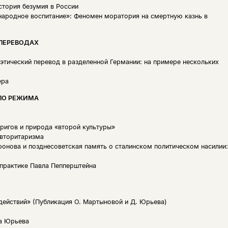
стория безумия в России
народное воспитание»: Феномен моратория на смертную казнь в
 ПЕРЕВОДАХ
этический перевод в разделенной Германии: на примере нескольких
ера
ЛО РЕЖИМА
ригов и природа «второй культуры»
авторитаризма
онова и позднесоветская память о сталинском политическом насилии:
практике Павла Пепперштейна
действий» (Публикация О. Мартыновой и Д. Юрьева)
га Юрьева