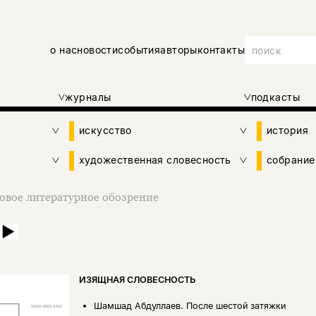
о нас
новости
события
авторы
контакты
журналы
подкасты
искусство
история
художественная словесность
собрание
овое литературное обозрение
ИЗЯЩНАЯ СЛОВЕСНОСТЬ
Шамшад Абдуллаев.
После шестой затяжки