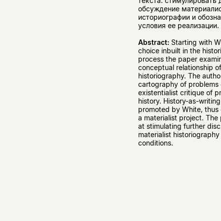
текста: стимулировать
обсуждение материали
историографии и обозн
условия ее реализации.
Abstract:
Starting with W
choice inbuilt in the histo
process the paper exami
conceptual relationship o
historiography. The autho
cartography of problems 
existentialist critique of p
history. History-as-writing
promoted by White, thus
a materialist project. The
at stimulating further dis
materialist historiography
conditions.