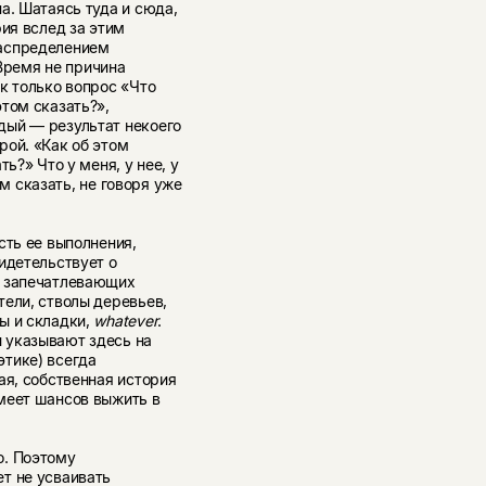
а. Шатаясь туда и сюда,
фия вслед за этим
распределением
 Время не причина
к только вопрос «Что
том сказать?»,
дый — результат некоего
рой. «Как об этом
ь?» Что у меня, у нее, у
ом сказать, не говоря уже
сть ее выполнения,
идетельствует о
, запечатлевающих
тели, стволы деревьев,
ы и складки,
whatever
.
 указывают здесь на
тике) всегда
ая, собственная история
меет шансов выжить в
о. Поэтому
т не усваивать