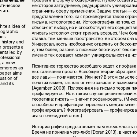
 дальнейшее
некоторое затруднение, редуцировать универсаль
стической
ачить
ограничить сферу применения. Задача статьи — к
представление того, как производится такое огра
письма, историографии. Историография не только
hite’s idea of
объясняет выбор, но и способствует его осущест
riographic
«писать историю» стоит принять всерьез. Чем бо
nes
ставка, тем меньше пространство, в котором она 
f history and
Универсальность необходимо отделить от бесконе
r presents a
и, тем более, разрыв с письмом блокируют бескон
entailed by
именно так создают момент универсальности в ис
rofessional
, a view
Позитивное торжество всеобщего ведет к профана
 emerges as
высказывание просто. Всеобщие теории обращают
 paper aims
все лады — понимаются. Или нет? В этом смысле 
cussion of
понятий важен, так как от него зависит и возможн
 and its
[Agamben 2008]. Положенная на письмо теория п
профанируется. Но в таком случае решительный 
теоретика: писать — значит профанировать. (Мимо
способности профанации пересекать медиальные 
профанировать? Фотографировать — профанироват
знают очевидный ответ.)
Историография предоставляет нам возможность п
Время не причина чего-либо [Doran 2013], в частн