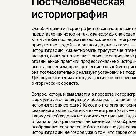
Постчеловеческая
историография
Освобождение историографии не означает квазит
представления истории так, к
ак если бы
она совер
в том, чтобы последовательно вскрывать те огран
присутствие людей — а равно и других акторов —
историографию. Акцентировать присутствие, точне
акторов, означает дополнить эпистемологическое
ограниченной практики профессиональных истори
восстановлением прав профессиональной историог
она последовательно реализует установку на под
Для осуществления этого диалектического принци
риторических средств.
Вопрос, который выявляется в просвете историог
формулируется следующим образом: в какой онто
историография сегодня? Какова онтология истории
сказанного выше понятно, что — вопреки Уайту — 
задачу освобождения исторического письма, зада
от задачи раскрепощения человеческого воображе
воображения определенно более полезно для осв
историографии, не говоря уже о том, что такое ог