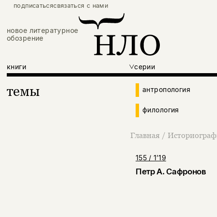
подписаться
связаться с нами
новое литературное
обозрение
книги
серии
темы
антропология
филология
Главная
/
Историографи
155 / 1’19
Петр А. Сафронов