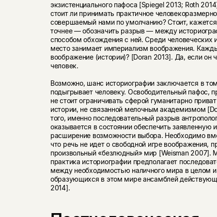
экзистенциального пафоса [Spiegel 2013; Roth 2014]
стоит ли принимать практичное человекоразмерно
совершаемый нами по умолчанию? Стоит, кажется,
точнее — обозначить разрыв — между историогра
способом обхождения с ней. Среди человеческих
место занимает империализм воображения. Кажды
воображение (истории)? [Doran 2013]. Да, если он 
человек.
Возможно, шанс историографии заключается в том,
подыгрывает человеку. Освободительный пафос, п
не стоит ограничивать сферой гуманитарно прива
истории, не связанной мелочным академизмом [Do
того, именно последовательный разрыв антрополо
оказывается в состоянии обеспечить заявленную и
расширение возможности выбора. Необходимо вме
что речь не идет о свободной игре воображения, 
произвольный «безлюдный» мир [Weisman 2007]. 
практика историографии предполагает последоват
между необходимостью наличного мира в целом и
образующихся в этом мире ансамблей действующи
2014].