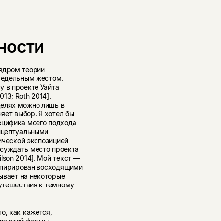
ности
 ядром теории
предельным жестом.
у в проекте Уайта
13; Roth 2014].
целях можно лишь в
няет выбор. Я хотел бы
ецифика моего подхода
онцептуальными
тической экспозицией
бсуждать место проекта
lson 2014]. Мой текст —
нспирирован восходящими
зывает на некоторые
путешествия к темному
о, как кажется,
для этой формы