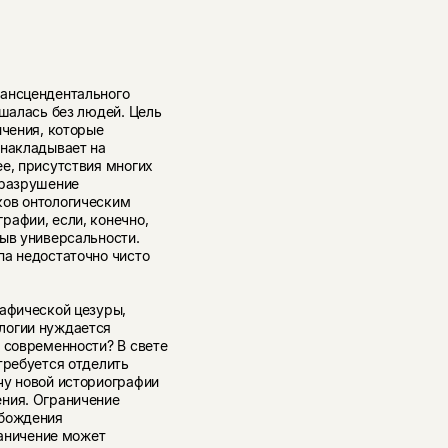
рансцендентального
шалась без людей. Цель
ичения, которые
 накладывает на
е, присутствия многих
 разрушение
ков онтологическим
рафии, если, конечно,
рыв универсальности.
па недостаточно чисто
рафической цезуры,
логии нуждается
 современности? В свете
требуется отделить
чу новой историографии
ния. Ограничение
обождения
раничение может