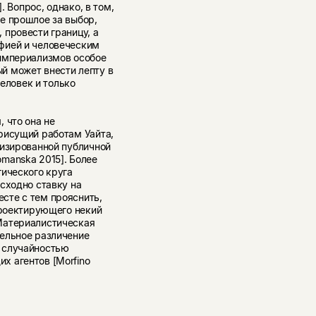
. Вопрос, однако, в том,
е прошлое за выбор,
 провести границу, а
фией и человеческим
 империализмов особое
й может внести лепту в
человек и только
 что она не
рисущий работам Уайта,
тизированной публичной
manska 2015]. Более
гического круга
сходно ставку на
сте с тем прояснить,
проектирующего некий
Материалистическая
ельное различение
 случайностью
х агентов [Morfino