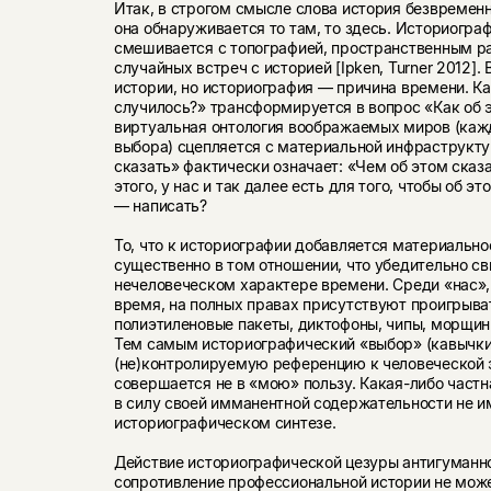
Итак, в строгом смысле слова история безвременн
она обнаруживается то там, то здесь. Историогра
смешивается с топографией, пространственным 
случайных встреч с историей [Ipken, Turner 2012].
истории, но историография — причина времени. Ка
случилось?» трансформируется в вопрос «Как об э
виртуальная онтология воображаемых миров (каж
выбора) сцепляется с материальной инфраструкту
сказать» фактически означает: «Чем об этом сказат
этого, у нас и так далее есть для того, чтобы об эт
— написать?
То, что к историографии добавляется материально
существенно в том отношении, что убедительно св
нечеловеческом характере времени. Среди «нас»
время, на полных правах присутствуют проигрыва
полиэтиленовые пакеты, диктофоны, чипы, морщин
Тем самым историографический «выбор» (кавычки
(не)контролируемую референцию к человеческой э
совершается не в «мою» пользу. Какая-либо частн
в силу своей имманентной содержательности не и
историографическом синтезе.
Действие историографической цезуры антигуманн
сопротивление профессиональной истории не може