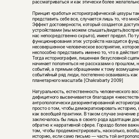
рассматриваться и как этически более желательно
Принцип «работы» историографической цезуры тако
представить себе все, случается лишь то, что мно
Эффект достоверности, который создается досту
устройствами (мы можем слышать/видеть/восприни
нас непосредственно скрыто), имеет предел. По ту
функционирования этих устройств находится фун
несовершенное человеческое восприятие, которое
неспособно представить именно то, что в действи
Тогда историография, лишенная безусловной сцепк
начинает пополняться не рассказами о прошлом, 
событий, а прямым обращением к тому возмущени
событийный ряд люди, постепенно осваиваясь как
планетарного масштаба [Chakrabarty 2009]
Натуральность, естественность человеческого вос
дефицитного высвечивается благодаря «неестест
антропологически дезориентированной историогра
просто о том, чтобы демократизировать историю,
как всеобщей практики. В таком случае значение 
заключалось бы лишь в своего рода адаптации до
обратно к нарративной сфере. Гораздо более важн
том, чтобы продемонстрировать, насколько, вообщ
историю, если само письмо — часть той антрополо