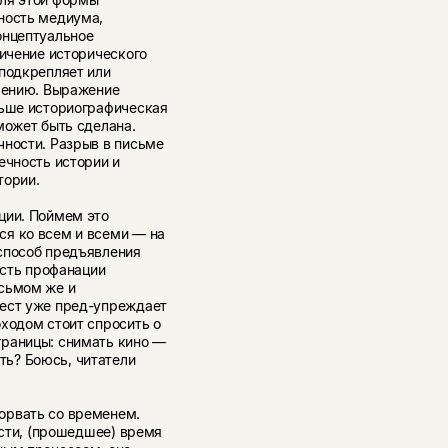
ность медиума,
онцептуальное
ничение исторического
 подкрепляет или
влению. Выражение
льше историографическая
может быть сделана.
чности. Разрыв в письме
ечность истории и
тории.
ции. Поймем это
ся ко всем и всеми — на
способ предъявления
ость профанации
исьмом же и
жест уже пред-упреждает
ходом стоит спросить о
границы: снимать кино —
ь? Боюсь, читатели
орвать со временем.
ости, (прошедшее) время