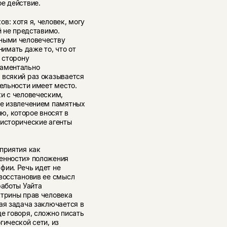
е действие.
в: хотя я, человек, могу
й не представимо.
пными человечеству
мать даже то, что от
 сторону
даментально
 всякий раз оказывается
тельности имеет место.
и с человеческим,
не извлечением памятных
ю, которое вносят в
 исторические агенты
приятия как
венности» положения
фии. Речь идет не
 восстановив ее смысл
работы Уайта
ктрины прав человека
ая задача заключается в
е говоря, сложно писать
гической сети, из