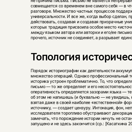
не причина письма. Письмо не является непрерыв
совмещается со временем вне самого себя — в чт
разговоре. Множество частных процессов поддер
универсальности. И все же, когда выбор сделан,
действовать, создавая и создавая призрачные уни
которых традиция присвоила особое место «исто
между
языком автора или авторки и его/ее письмо
прочего, источник не соединяет, а разрывает един
Топология историче
Порядок историографии как деятельности аккуму
множество операций. Однако профессиональный т
историка устроен проблематично. То, что определ
письмо — то же определяет и его несостоятельно
оперативность определяется зазорами языка — тем
об этом не напишешь (и буквально — не увидишь, 
взятая даже в своей наиболее «естественной» фо
источнику, — создает цензуру. Интонация, фон, не
исследователя торопливо обустраивают декораци
замечать, что порождение истории ничуть не остан
запущено и не здесь закончится (ср.: [Касаткина 20