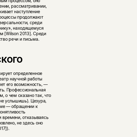
ным процессом, оно
ении, рассматривании,
живает наступление
 процессы продолжают
версальности, среди
чнику», находящемуся
м [Wilson 2013]. Среди
ство речи и письма.
ского
лирует определенное
еатр научной работы
яет его возможность, —
сть. Профессиональная
, о чем сказано так, что
не услышишь). Цезура,
рме — обращении к
понятливость
и времени, отказываясь
овлено, не здесь оно
17]).