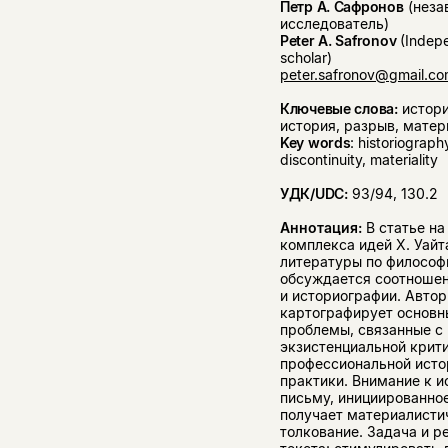
Петр А. Сафронов
(неза
исследователь)
Peter A. Safronov
(Indep
scholar)
peter.safronov@gmail.c
Ключевые слова:
истори
история, разрыв, мате
Key words
: historiography
discontinuity, materiality
УДК/UDC:
93/94, 130.2
Аннотация:
В статье на
комплекса идей Х. Уайт
литературы по философ
обсуждается соотношен
и историографии. Автор
картографирует основн
проблемы, связанные с
экзистенциальной крит
профессиональной исто
практики. Внимание к и
письму, инициированное
получает материалисти
толкование. Задача и р