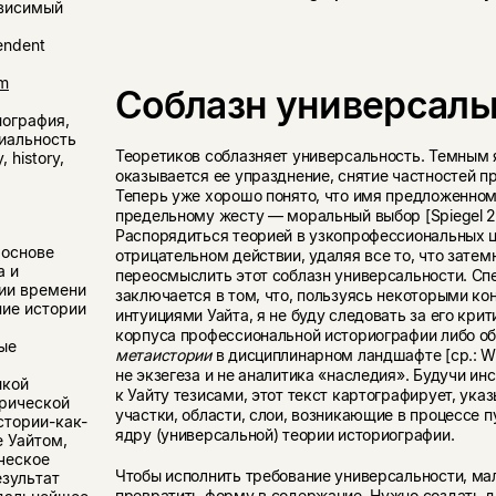
висимый
endent
om
Соблазн универсаль
ография,
риальность
Теоретиков соблазняет универсальность. Темным
, history,
оказывается ее упразднение, снятие частностей 
Теперь уже хорошо понято, что имя предложенном
предельному жесту — моральный выбор [Spiegel 20
Распорядиться теорией в узкопрофессиональных 
 основе
отрицательном действии, удаляя все то, что затем
а и
переосмыслить этот соблазн универсальности. Сп
ии времени
заключается в том, что, пользуясь некоторыми к
ие истории
интуициями Уайта, я не буду следовать за его кри
корпуса профессиональной историографии либо о
ые
метаистории
в дисциплинарном ландшафте [ср.: Wi
не экзегеза и не аналитика «наследия». Будучи и
икой
к Уайту тезисами, этот текст картографирует, ука
рической
участки, области, слои, возникающие в процессе 
стории-как-
ядру (универсальной) теории историографии.
 Уайтом,
ческое
Чтобы исполнить требование универсальности, мал
езультат
превратить форму в содержание. Нужно создать 