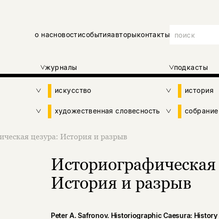
о нас
новости
события
авторы
контакты
журналы
подкасты
искусство
история
художественная словесность
собрание
ческая цезура: История и разрыв
Историографическая 
История и разрыв
Peter A. Safronov. Historiographic Caesura: History