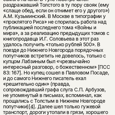
раздражавший Толстого в ту пору свояк (ему
«слаще обед, если он отнимет его у другого»)
А.М. Кузьминский. В Москве в типографии у
«проклятого Риса» не спорилась работа над
публикацией последнего тома «Войны и
мира», а за реализацию предыдущих томов с
книгопродавца И.Г. Соловьева в этот раз
удалось получить «только рублей 500». В
поезде до Нижнего Новгорода порядочных
попутчиков встретить не довелось, только с
купцом Лабзиным был «чрезвычайно
интересный разговор, о божественном» [ПСС
83: 167]. Но купец сошел в Павловом Посаде,
и до самого Нижнего писатель ехал
«решительно один» (правда,
сопровождавший графа слуга С.П. Арбузов,
не упомянутый в письмах, вспоминал, как
прощались с Толстым в Нижнем Новгороде
попутчики)
[4]
. Далее шел только гужевой
транспорт, дороги утопали в грязи, хорошего