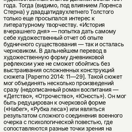
года. Тогда (видимо, под влиянием Лоренса
Стерна) у двадцатидвухлетнего Толстого
только еще просыпался интерес к
литературному творчеству. «История
вчерашнего дня» — попытка дать самому
себе художественный отчет об опыте
будничного существования — так и осталась
черновиком. В дальнейшем перевод в
художественную форму дневниковой
рефлексии уже не сможет обойтись без
выстраивания осложненных конструкций
сюжета [Paperno 2014: 11—29]. Такой сюжет
мог объединять несколько произведений
сразу (недописанный роман воспитания —
«Детство», «Отрочество», «Юность»). Он мог
быть редуцирован к очерковой форме
(«Набег», «Рубка леса») или являться
результатом сложного соединения военного
очерка с психологической повестью, где
сопоставляются разные точки зрения на