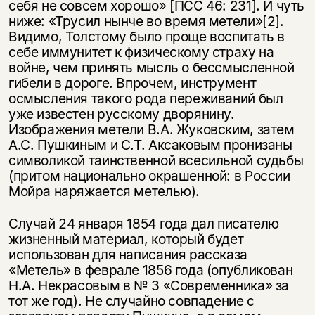
себя не совсем хорошо» [ПСС 46: 231]. И чуть
ниже: «Трусил нынче во время метели»
[2]
.
Видимо, Толстому было проще воспитать в
себе иммунитет к физическому страху на
войне, чем принять мысль о бессмысленной
гибели в дороге. Впрочем, инструмент
осмысления такого рода переживаний был
уже известен русскому дворянину.
Изображения метели В.А. Жуковским, затем
А.С. Пушкиным и С.Т. Аксаковым пронизаны
символикой таинственной всесильной судьбы
(притом национально окрашенной: в России
Мойра наряжается метелью).
Случай 24 января 1854 года дал писателю
жизненный материал, который будет
использован для написания рассказа
«Метель» в феврале 1856 года (опубликован
Н.А. Некрасовым в № 3 «Современника» за
тот же год). Не случайно совпадение с