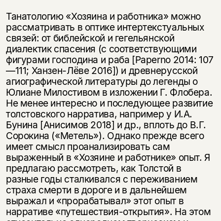
Танатологию «Хозяина и работника» можно
рассматривать в оптике интертекстуальных
связей: от библейской и гегельянской
диалектик спасения (с соответствующими
фигурами господина и раба [Paperno 2014: 107
—111; Ханзен-Лёве 2016]) и древнерусской
агиографической литературы до легенды о
Юлиане Милостивом в изложении Г. Флобера.
Не менее интересно и последующее развитие
толстовского нарратива, например у И.А.
Бунина [Анисимов 2018] и др., вплоть до В.Г.
Сорокина («Метель»). Однако прежде всего
имеет смысл проанализировать сам
выраженный в «Хозяине и работнике» опыт. Я
предлагаю рассмотреть, как Толстой в
разные годы сталкивался с переживанием
страха смерти в дороге и в дальнейшем
выражал и «прорабатывал» этот опыт в
нарративе «путешествия-открытия». На этом