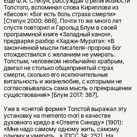
Еще Ф.А. Степун, рассуждая о религиозности
Толстого, вспоминал слова Кириллова из
«Бесов»: «Бог есть боль страха смерти»
[Степун 2000: 666]. Почти то же много лет
спустя повторил и Гарольд Блум в своей
программной книге «Западный канон»,
предваряя разбор «Хаджи-Мурата»: «В
законченной мысли писателя-пророка Бог
отождествился с желанием не умирать.
Толстым, человеком необычайно храбрым,
двигал не столько общепринятый страх
смерти, сколько его исключительные
витальность и жизнелюбие, с которыми не
согласовывалась сама мысль о прекращении
существования» [Блум 2017: 387].
Уже в «снятой форме» Толстой выражал эту
установку на memento mori в качестве
духовного кредо в «Ответе Синоду» (1901):
«Мне надо самому одному жить, самому
одному и умереть…» [ПСС 34: 252]. На