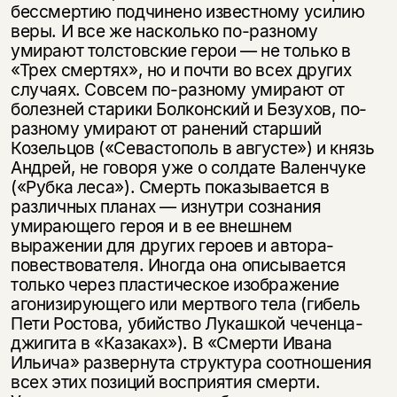
бессмертию подчинено известному усилию
веры. И все же насколько по-разному
умирают толстовские герои — не только в
«Трех смертях», но и почти во всех других
случаях. Совсем по-разному умирают от
болезней старики Болконский и Безухов, по-
разному умирают от ранений старший
Козельцов («Севастополь в августе») и князь
Андрей, не говоря уже о солдате Валенчуке
(«Рубка леса»). Смерть показывается в
различных планах — изнутри сознания
умирающего героя и в ее внешнем
выражении для других героев и автора-
повествователя. Иногда она описывается
только через пластическое изображение
агонизирующего или мертвого тела (гибель
Пети Ростова, убийство Лукашкой чеченца-
джигита в «Казаках»). В «Смерти Ивана
Ильича» развернута структура соотношения
всех этих позиций восприятия смерти.