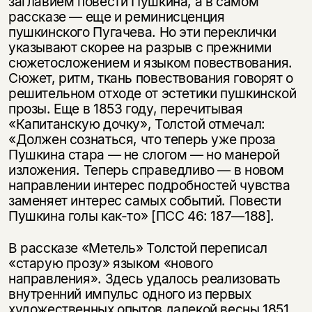
заглавием повести Пушкина, а в самом
рассказе — еще и реминисценция
пушкинского Пугачева. Но эти переклички
указывают скорее на разрыв с прежними
сюжетосложением и языком повествования.
Сюжет, ритм, ткань повествования говорят о
решительном отходе от эстетики пушкинской
прозы. Еще в 1853 году, перечитывая
«Капитанскую дочку», Толстой отмечал:
«Должен сознаться, что теперь уже проза
Пушкина стара — не слогом — но манерой
изложения. Теперь справедливо — в новом
направлении интерес подробностей чувства
заменяет интерес самых событий. Повести
Пушкина голы как-то» [ПСС 46: 187—188].
В рассказе «Метель» Толстой переписал
«старую прозу» языком «нового
направления». Здесь удалось реализовать
внутренний импульс одного из первых
художественных опытов далекой весны 1851