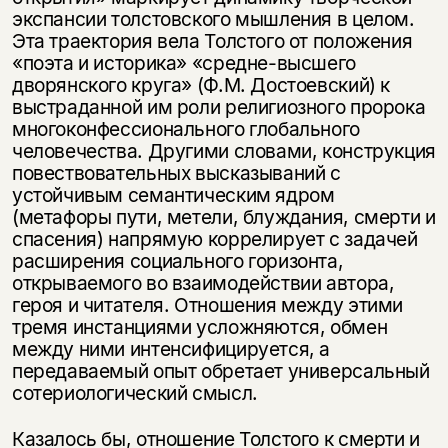
несовершеннолетних
экспансии толстовского мышления в целом.
Эта траектория вела Толстого от положения
Скажите, пожалуйста,
«поэта и историка» «средне-высшего
Я соглашаюсь с
Политикой конфиденциальности
вам уже исполнилось 18 лет?
Я соглашаюсь с
Политикой конфиденциальности
дворянского круга» (Ф.М. Достоевский) к
выстраданной им роли религиозного пророка
многоконфессионального глобального
подписаться
да
подписаться
человечества. Другими словами, конструкция
повествовательных высказываний с
нет, вернуться назад
устойчивым семантическим ядром
(метафоры пути, метели, блуждания, смерти и
спасения) напрямую коррелирует с задачей
расширения социального горизонта,
открываемого во взаимодействии автора,
героя и читателя. Отношения между этими
тремя инстанциями усложняются, обмен
между ними интенсифицируется, а
передаваемый опыт обретает универсальный
сотериологический смысл.
Казалось бы, отношение Толстого к смерти и