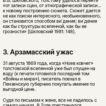
В.Б. Шкловского, Толстому удалось перейти
«от записи сцен, от этнографической записи…
к новому построению сюжета. Сюжет дается
не как поиски интересного, необыкновенного,
он становится способом ви´дения; ви´дения
как бы структуры вселенной, как бы ее
грозности» [Шкловский 1981: 148].
3. Арзамасский ужас
31 августа 1869 года, когда «Ноев ковчег»
толстовской вселенной уже был спущен на
воду (к печати готовился последний том
«Войны и мира»), писатель поехал в
Пензенскую губернию покупать имение по
выгодной цене.
Судя по письмам к жене, все не ладилось с
самого начала. В Туле повстречался