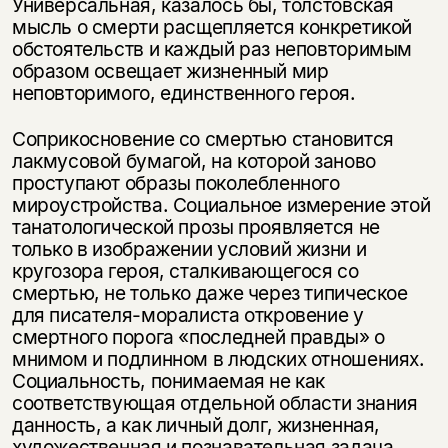
Универсальная, казалось бы, толстовская
мысль о смерти расщепляется конкретикой
обстоятельств и каждый раз неповторимым
образом освещает жизненный мир
неповторимого, единственного героя.
Соприкосновение со смертью становится
лакмусовой бумагой, на которой заново
проступают образы поколебленного
мироустройства. Социальное измерение этой
танатологической прозы проявляется не
только в изображении условий жизни и
кругозора героя, сталкивающегося со
смертью, не только даже через типическое
для писателя-моралиста откровение у
смертного порога «последней правды» о
мнимом и подлинном в людских отношениях.
Социальность, понимаемая не как
соответствующая отдельной области знания
данность, а как личный долг, жизненная,
художественная и познавательная задача,