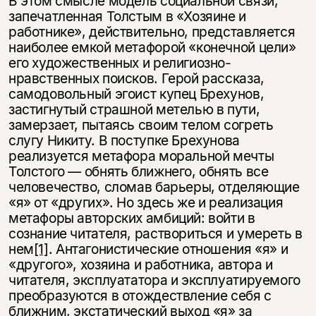
В этом смысле модель социальной связи,
запечатленная Толстым в «Хозяине и
работнике», действительно, представляется
наиболее емкой метафорой «конечной цели»
его художественных и религиозно-
нравственных поисков. Герой рассказа,
самодовольный эгоист купец Брехунов,
застигнутый страшной метелью в пути,
замерзает, пытаясь своим телом согреть
слугу Никиту. В поступке Брехунова
реализуется метафора моральной мечты
Толстого — обнять ближнего, обнять все
человечество, сломав барьеры, отделяющие
«я» от «других». Но здесь же и реализация
метафоры авторских амбиций: войти в
сознание читателя, раствориться и умереть в
нем
[1]
. Антагонистические отношения «я» и
«другого», хозяина и работника, автора и
читателя, эксплуататора и эксплуатируемого
преобразуются в отождествление себя с
ближним, экстатический выход «я» за