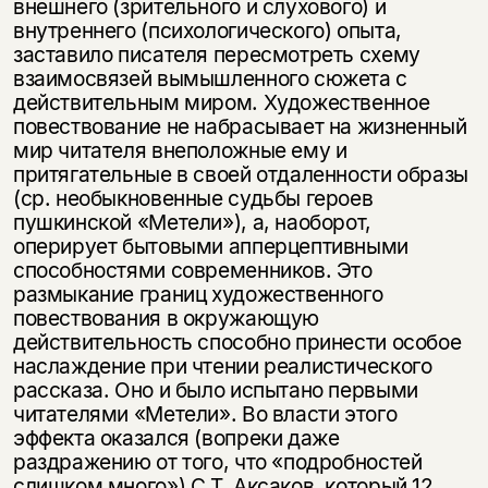
внешнего (зрительного и слухового) и
внутреннего (психологического) опыта,
заставило писателя пересмотреть схему
взаимосвязей вымышленного сюжета с
действительным миром. Художественное
повествование не набрасывает на жизненный
мир читателя внеположные ему и
притягательные в своей отдаленности образы
(ср. необыкновенные судьбы героев
пушкинской «Метели»), а, наоборот,
оперирует бытовыми апперцептивными
способностями современников. Это
размыкание границ художественного
повествования в окружающую
действительность способно принести особое
наслаждение при чтении реалистического
рассказа. Оно и было испытано первыми
читателями «Метели». Во власти этого
эффекта оказался (вопреки даже
раздражению от того, что «подробностей
слишком много») С.Т. Аксаков, который 12