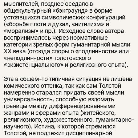
мыслителей, позднее оседало в
общекультурный «бэкграунд» в форме
устоявшихся символических конфигураций
(«борьба плоти и духа», «нигилизм» и
«морализм» и пр.). Исходное слово автора
воспринималось через нормативные
категории зрелых форм гуманитарной мысли
XX века (отсюда споры о «подлинности» или
«неподлинности» толстовского
«экзистенциального» и религиозного опыта).
Эта в общем-то типичная ситуация не лишена
комического оттенка, так как сам Толстой
намеренно старался придать своей мысли
универсальность, способную взломать
границы между дифференцированными
жанрами и сферами опыта (житейского,
религиозного, художественного, гуманитарно-
научного). Истина, к которой стремился
Толстой, не подлежит дисциплинарной