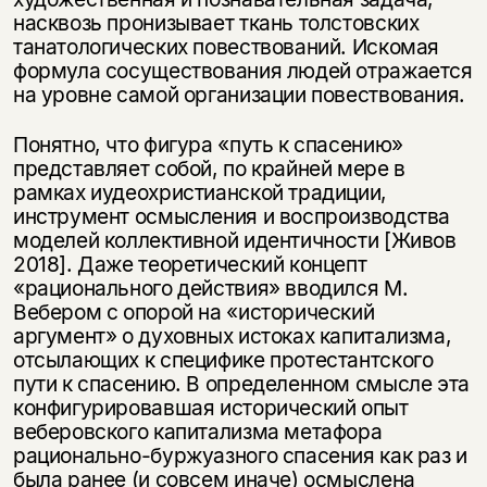
насквозь пронизывает ткань толстовских
танатологических повествований. Искомая
формула сосуществования людей отражается
на уровне самой организации повествования.
Понятно, что фигура «путь к спасению»
представляет собой, по крайней мере в
рамках иудеохристианской традиции,
инструмент осмысления и воспроизводства
моделей коллективной идентичности [Живов
2018]. Даже теоретический концепт
«рационального действия» вводился М.
Вебером с опорой на «исторический
аргумент» о духовных истоках капитализма,
отсылающих к специфике протестантского
пути к спасению. В определенном смысле эта
конфигурировавшая исторический опыт
веберовского капитализма метафора
рационально-буржуазного спасения как раз и
была ранее (и совсем иначе) осмыслена