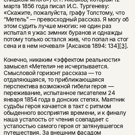
марта 1856 года писал И.С. Тургеневу:
«Скажите, пожалуйста, графу Толстому, что
“Метель” — превосходный рассказ. Я могу об
этом судить лучше многих: не один раз
испытал я ужас зимних буранов и однажды
потому только остался жив, что попал на стог
сена и в нем ночевал» [Аксаков 1894: 134]
[3]
.
Конечно, никаким «эффектом реальности»
замысел «Метели» не исчерпывается.
Смысловой горизонт рассказа — то
отдаляющаяся, то приближающаяся
перспектива возможной гибели героя —
переживание, испытанное писателем 24
января 1854 года в донских степях. Маятник
судьбы героя качается в такт с ритмом
обыденного восприятия времени, и к финалу
наша усталость от чтения совпадает с
усталостью самого героя от затянувшегося
путешествия. За внешним фасадом