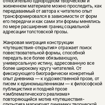
относительно однородном творческом и
жизненном материале можно проследить, как
передаваемый от автора к читателю опыт
трансформировался в зависимости от форм
его передачи и как сами эти формы менялись
по мере расширения границ социальной
адресации толстовской прозы.
Жанровая миграция конструкции
«путешествия-открытия» отражает поиск
повествовательной формы, способной
передать все более обязывающую,
Этой книги временно
универсальную истину, адресованную все
нет в продаже.
Подписка на рассылку
более широкому кругу читателей. От
фиксирующего биографически конкретный
Вы можете подписаться на
Раз в неделю мы отправляем рассылку
опыт дневника — к художественной прозе, от
уведомления, и при поступлении книги
о книгах и событиях «НЛО».
писем к единомышленникам — к философской
на склад получить письмо на указанный
публицистике и поздней прозе
За подписку дарим промокод на
электронный адрес.
Эта книга
скидку 15%
«эмблематического реализма»
повторяющийся мотив «путешествия-
не предназначена для
открытия» маркирует динамику творческой