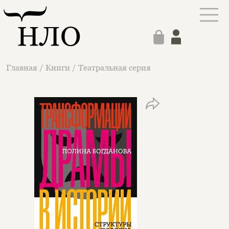
Главная
/
Книги
/
Театральная серия