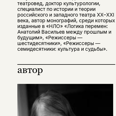
театровед, доктор культурологии,
специалист по истории и теории
Вы можете подписаться на
Раз в неделю мы отправляем рассылку
уведомления, и при поступлении книги
о книгах и событиях «НЛО».
российского и западного театра ХХ–ХХI
на склад получить письмо на указанный
века, автор монографий, среди которых
За подписку дарим промокод на
электронный адрес.
изданные в «НЛО» «Логика перемен:
Эта книга
скидку 15%
Анатолий Васильев между прошлым и
не предназначена для
будущим», «Режиссеры —
несовершеннолетних
шестидесятники», «Режиссеры —
семидесятники: культура и судьбы».
Скажите, пожалуйста,
Я соглашаюсь с
Политикой конфиденциальности
вам уже исполнилось 18 лет?
Я соглашаюсь с
Политикой конфиденциальности
автор
подписаться
да
подписаться
Поделиться
нет, вернуться назад
Копировать
Вконтакте
Телеграм
Дзен
ссылку