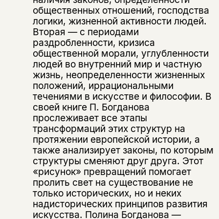
общественных отношений, господства
логики, жизненной активности людей.
Вторая — с периодами
раздробленности, кризиса
общественной морали, углубленности
людей во внутренний мир и частную
жизнь, неопределенности жизненных
положений, иррациональными
течениями в искусстве и философии. В
своей книге П. Богданова
прослеживает все этапы
трансформаций этих структур на
протяжении европейской истории, а
также анализирует законы, по которым
структуры сменяют друг друга. Этот
«рисунок» превращений помогает
пролить свет на существование не
только исторических, но и неких
Этой книги временно
надисторических принципов развития
нет в продаже.
Подписка на рассылку
искусства. Полина Богданова —