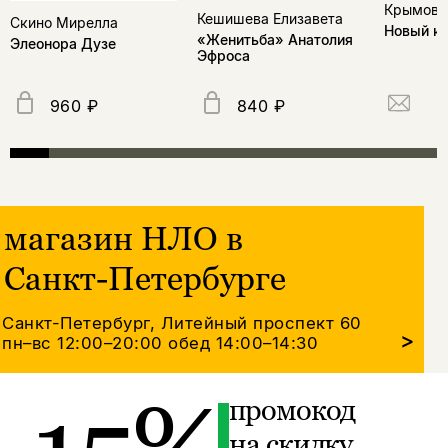
Крымов 
Кешишева Елизавета
Скино Мирелла
Новый к
«Женитьба» Анатолия
Элеонора Дузе
Эфроса
960 ₽
840 ₽
магазин НЛО в
Санкт-Петербурге
Санкт-Петербург, Литейный проспект 60
>
пн–вс 12:00–20:00
обед 14:00–14:30
промокод
на скидку