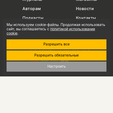
Авторам
Новости
Подкасты
Контакты
Мы используем cookie-файлы. Продолжая использовать
Вопросы и ответы
сайт, вы соглашаетесь с
политикой использования
cookie
.
Разрешить все
+7 (495) 229-91-03
Разрешить обязательные
info@nlobooks.ru
Настроить
© Новое литературное обозрение. 2026
правила продажи товаров
политика в области персональных данных
политика использования cookie
согласие на обработку персональных данных
дизайн Дмитрия Черногаева
разработка и запуск: