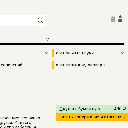
социальные науки
 сочинений
энциклопедии, словари
купить бумажную
480 ₽
читать содержание и отрывок
 взрослые: все равно
другие. И оттого
о и про лебедей. А