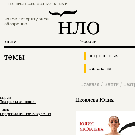
подписаться
связаться с нами
новое литературное
обозрение
книги
серии
темы
антропология
филология
Главная
/
Книги
/
Теат
серия
Яковлева Юлия
Театральная серия
темы
перформативное искусство