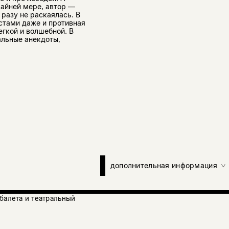
райней мере, автор —
 разу не раскаялась. В
естами даже и противная
егкой и волшебной. В
альные анекдоты,
дополнительная информация
балета и театральный