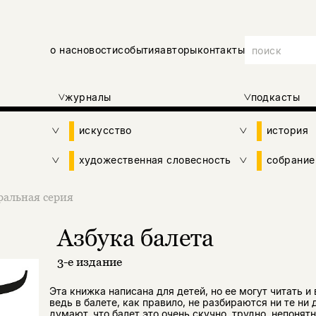
о нас
новости
события
авторы
контакты
журналы
подкасты
искусство
история
художественная словесность
собрание
ральная серия
Азбука балета
3-е издание
Эта книжка написана для детей, но ее могут читать и
ведь в балете, как правило, не разбираются ни те ни 
думают, что балет это очень скучно, трудно, непонятн