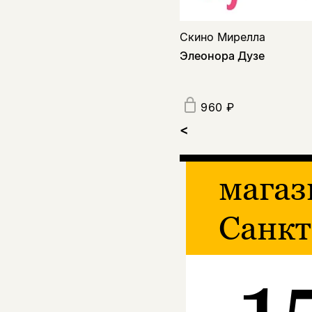
Скино Мирелла
Элеонора Дузе
960 ₽
<
магаз
Санкт
1