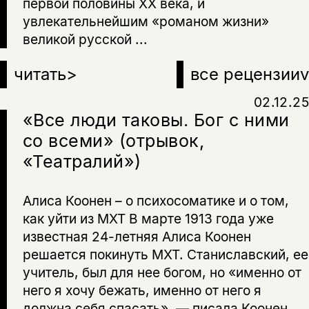
первой половины ХХ века, и
увлекательнейшим «романом жизни»
великой русской ...
читать
>
все рецензии
v
02.12.25
«Все люди таковы. Бог с ними
со всеми» (отрывок,
«Театралий»)
Алиса Коонен – о психосоматике и о том,
как уйти из МХТ В марте 1913 года уже
известная 24-летняя Алиса Коонен
решается покинуть МХТ. Станиславский, ее
учитель, был для нее богом, но «именно от
него я хочу бежать, именно от него я
должна себя спасать», — писала Коонен,