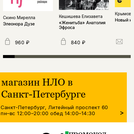
Крымов 
Кешишева Елизавета
Скино Мирелла
Новый к
«Женитьба» Анатолия
Элеонора Дузе
Эфроса
960 ₽
840 ₽
магазин НЛО в
Санкт-Петербурге
Санкт-Петербург, Литейный проспект 60
>
пн–вс 12:00–20:00
обед 14:00–14:30
промокод