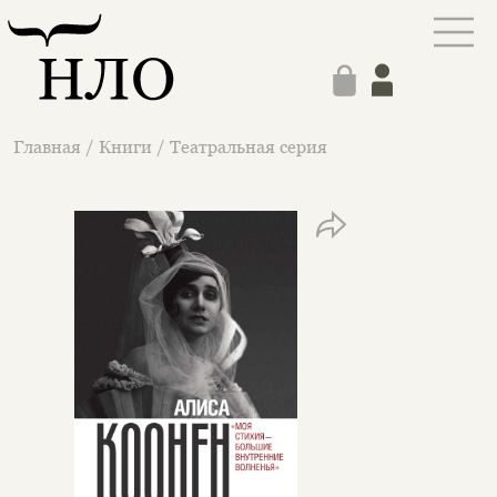
Главная
/
Книги
/
Театральная серия