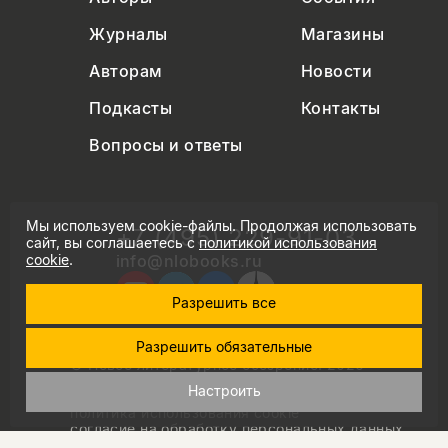
Журналы
Магазины
Авторам
Новости
Подкасты
Контакты
Вопросы и ответы
Мы используем cookie-файлы. Продолжая использовать
+7 (495) 229-91-03
сайт, вы соглашаетесь с
политикой использования
info@nlobooks.ru
cookie
.
Разрешить все
Разрешить обязательные
© Новое литературное обозрение. 2026
правила продажи товаров
Настроить
политика в области персональных данных
политика использования cookie
согласие на обработку персональных данных
дизайн Дмитрия Черногаева