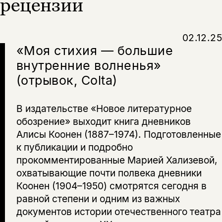
несовершеннолетних
рецензии
Скажите, пожалуйста,
Я соглашаюсь с
Политикой конфиденциальности
вам уже исполнилось 18 лет?
Я соглашаюсь с
Политикой конфиденциальности
02.12.25
«Моя стихия — большие
подписаться
внутренние волненья»
да
подписаться
Поделиться
(отрывок, Colta)
нет, вернуться назад
В издательстве «Новое литературное
обозрение» выходит книга дневников
Копировать
Вконтакте
Телеграм
Дзен
ссылку
Алисы Коонен (1887–1974). Подготовленные
к публикации и подробно
прокомментированные Марией Хализевой,
охватывающие почти полвека дневники
Коонен (1904–1950) смотрятся сегодня в
равной степени и одним из важных
документов истории отечественного театра