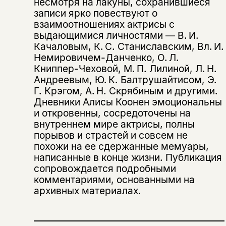
несмотря на лакуны, сохранившиеся
записи ярко повествуют о
взаимоотношениях актрисы с
выдающимися личностями — В. И.
Качаловым, К. С. Станиславским, Вл. И.
Немировичем-Данченко, О. Л.
Книппер-Чеховой, М. П. Лилиной, Л. Н.
Андреевым, Ю. К. Балтрушайтисом, Э.
Г. Крэгом, А. Н. Скрябиным и другими.
Дневники Алисы Коонен эмоциональны
и откровенны, сосредоточены на
Этой книги временно
внутреннем мире актрисы, полны
порывов и страстей и совсем не
нет в продаже.
Подписка на рассылку
похожи на ее сдержанные мемуары,
написанные в конце жизни. Публикация
Вы можете подписаться на
Раз в неделю мы отправляем рассылку
сопровождается подробными
уведомления, и при поступлении книги
о книгах и событиях «НЛО».
комментариями, основанными на
на склад получить письмо на указанный
За подписку дарим промокод на
архивных материалах.
электронный адрес.
Эта книга
скидку 15%
не предназначена для