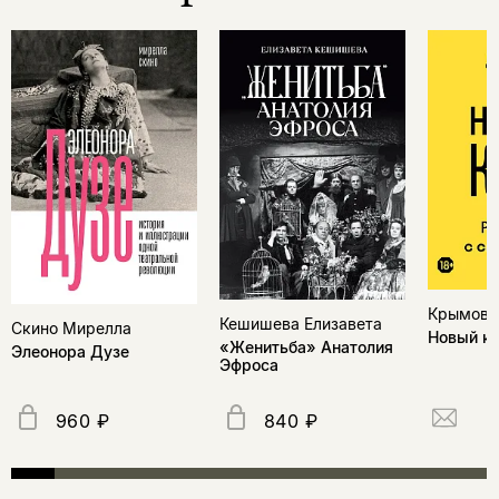
Крымов 
Кешишева Елизавета
Скино Мирелла
Новый к
«Женитьба» Анатолия
Элеонора Дузе
Эфроса
960 ₽
840 ₽