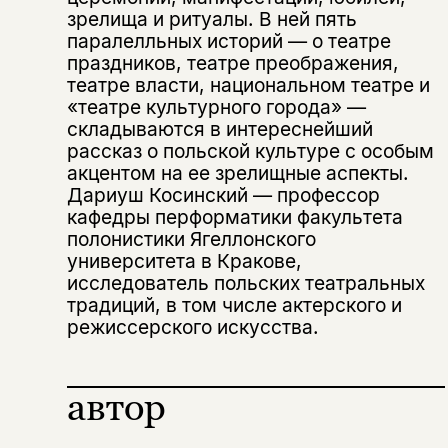
зрелища и ритуалы. В ней пять
паралелльных историй — о театре
праздников, театре преображения,
театре власти, национальном театре и
«театре культурного города» —
складываются в интереснейший
рассказ о польской культуре с особым
Этой книги временно
акцентом на ее зрелищные аспекты.
нет в продаже.
Дариуш Косинский — профессор
Подписка на рассылку
кафедры перформатики факультета
полонистики Ягеллонского
Вы можете подписаться на
Раз в неделю мы отправляем рассылку
университета в Кракове,
уведомления, и при поступлении книги
о книгах и событиях «НЛО».
исследователь польских театральных
на склад получить письмо на указанный
За подписку дарим промокод на
электронный адрес.
традиций, в том числе актерского и
Эта книга
скидку 15%
режиссерского искусства.
не предназначена для
несовершеннолетних
автор
Скажите, пожалуйста,
Я соглашаюсь с
Политикой конфиденциальности
вам уже исполнилось 18 лет?
Я соглашаюсь с
Политикой конфиденциальности