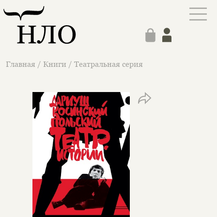
Главная
/
Книги
/
Театральная серия