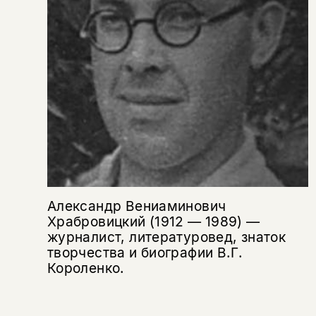
вам уже исполнилось 18 лет?
Я соглашаюсь с
Политикой конфиденциальности
подписаться
да
подписаться
Поделиться
нет, вернуться назад
Копировать
Вконтакте
Телеграм
Дзен
ссылку
Александр Вениаминович
Храбровицкий (1912 — 1989) —
журналист, литературовед, знаток
творчества и биографии В.Г.
Короленко.