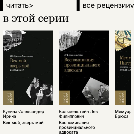
читать
>
все рецензии
v
в этой серии
Кунина-Александер
Волькенштейн Лев
Мемуары
Ирина
Филиппович
Брюса
Век мой, зверь мой
Воспоминания
провинциального
адвоката