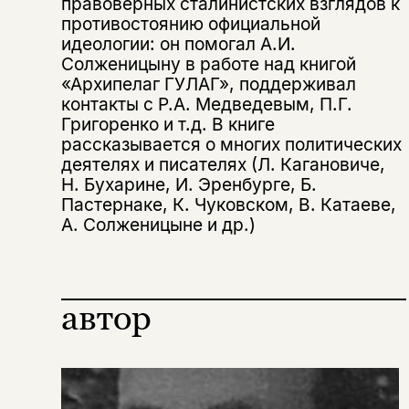
правоверных сталинистских взглядов к
противостоянию официальной
идеологии: он помогал А.И.
Солженицыну в работе над книгой
«Архипелаг ГУЛАГ», поддерживал
контакты с Р.А. Медведевым, П.Г.
Григоренко и т.д. В книге
рассказывается о многих политических
Этой книги временно
деятелях и писателях (Л. Кагановиче,
Н. Бухарине, И. Эренбурге, Б.
нет в продаже.
Подписка на рассылку
Пастернаке, К. Чуковском, В. Катаеве,
А. Солженицыне и др.)
Вы можете подписаться на
Раз в неделю мы отправляем рассылку
уведомления, и при поступлении книги
о книгах и событиях «НЛО».
на склад получить письмо на указанный
За подписку дарим промокод на
электронный адрес.
Эта книга
скидку 15%
автор
не предназначена для
несовершеннолетних
Скажите, пожалуйста,
Я соглашаюсь с
Политикой конфиденциальности