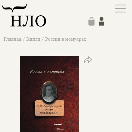
Главная
/
Книги
/
Россия в мемуарах