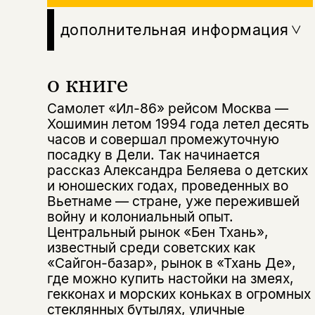
дополнительная информация
о книге
Самолет «Ил-86» рейсом Москва —
Хошимин летом 1994 года летел десять
часов и совершал промежуточную
посадку в Дели. Так начинается
рассказ Александра Беляева о детских
и юношеских годах, проведенных во
Вьетнаме — стране, уже пережившей
войну и колониальный опыт.
Центральный рынок «Бен Тхань»,
известный среди советских как
Этой книги временно
«Сайгон-базар», рынок в «Тхань Де»,
где можно купить настойки на змеях,
нет в продаже.
Подписка на рассылку
гекконах и морских коньках в огромных
стеклянных бутылях, уличные