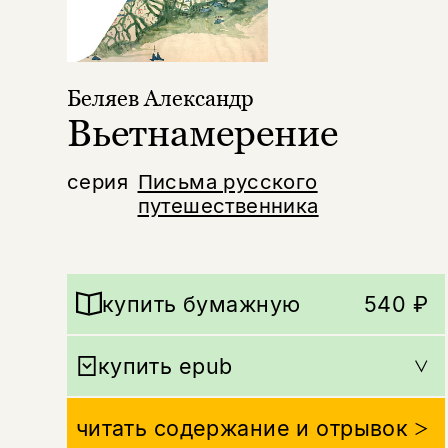
Беляев Александр
Вьетнамерение
серия
Письма русского
путешественника
купить бумажную
540 ₽
купить epub
читать содержание и отрывок