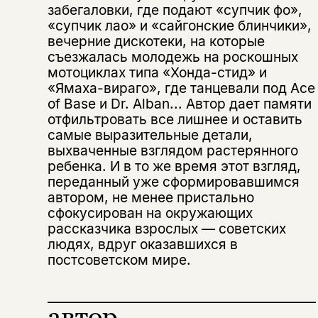
Вы можете подписаться на
Раз в неделю мы отправляем рассылку
забегаловки, где подают «супчик фо»,
уведомления, и при поступлении книги
о книгах и событиях «НЛО».
«супчик лао» и «сайгонские блинчики»,
на склад получить письмо на указанный
За подписку дарим промокод на
вечерние дискотеки, на которые
электронный адрес.
Эта книга
скидку 15%
съезжалась молодежь на роскошных
не предназначена для
мотоциклах типа «Хонда-стид» и
«Ямаха-вираго», где танцевали под Ace
несовершеннолетних
of Base и Dr. Alban... Автор дает памяти
отфильтровать все лишнее и оставить
Скажите, пожалуйста,
Я соглашаюсь с
Политикой конфиденциальности
самые выразительные детали,
вам уже исполнилось 18 лет?
Я соглашаюсь с
Политикой конфиденциальности
выхваченные взглядом растерянного
ребенка. И в то же время этот взгляд,
подписаться
переданный уже сформировавшимся
да
подписаться
автором, не менее пристально
Поделиться
сфокусирован на окружающих
нет, вернуться назад
рассказчика взрослых — советских
людях, вдруг оказавшихся в
постсоветском мире.
Копировать
Вконтакте
Телеграм
Дзен
ссылку
автор