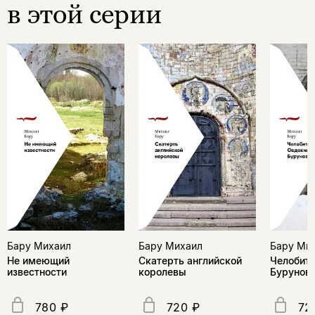
в этой серии
Бару Михаил
Бару Михаил
Бару Ми
Не имеющий
Скатерть английской
Челобит
известности
королевы
Бурунов
780 ₽
720 ₽
72