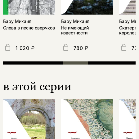
Бару Михаил
Бару Михаил
Бару Ми
Слова в песне сверчков
Не имеющий
Скатерть
известности
королев
1 020 ₽
780 ₽
72
в этой серии