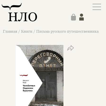
Главная
/
Книги
/
Письма русского путешественника