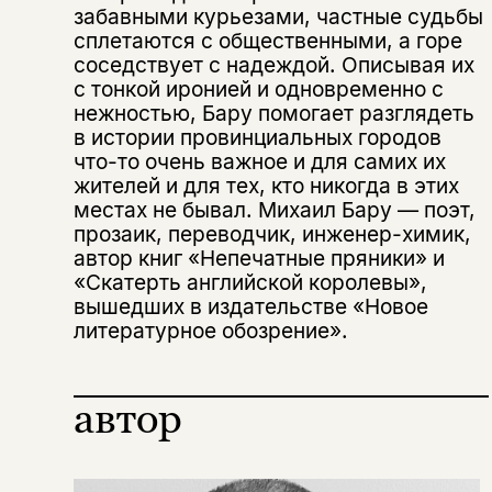
забавными курьезами, частные судьбы
сплетаются с общественными, а горе
соседствует с надеждой. Описывая их
с тонкой иронией и одновременно с
нежностью, Бару помогает разглядеть
в истории провинциальных городов
что-то очень важное и для самих их
жителей и для тех, кто никогда в этих
местах не бывал. Михаил Бару — поэт,
прозаик, переводчик, инженер-химик,
автор книг «Непечатные пряники» и
«Скатерть английской королевы»,
Этой книги временно
вышедших в издательстве «Новое
литературное обозрение».
нет в продаже.
Подписка на рассылку
Вы можете подписаться на
Раз в неделю мы отправляем рассылку
автор
уведомления, и при поступлении книги
о книгах и событиях «НЛО».
на склад получить письмо на указанный
За подписку дарим промокод на
электронный адрес.
Эта книга
скидку 15%