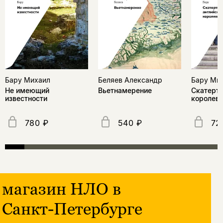
Бару Михаил
Беляев Александр
Бару Ми
Не имеющий
Вьетнамерение
Скатерть
известности
королев
780 ₽
540 ₽
72
магазин НЛО в
Санкт-Петербурге