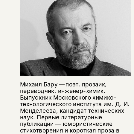
не предназначена для
несовершеннолетних
Скажите, пожалуйста,
Я соглашаюсь с
Политикой конфиденциальности
вам уже исполнилось 18 лет?
Я соглашаюсь с
Политикой конфиденциальности
подписаться
да
подписаться
Поделиться
нет, вернуться назад
Михаил Бару — поэт, прозаик,
Копировать
Вконтакте
Телеграм
Дзен
ссылку
переводчик, инженер-химик.
Выпускник Московского химико-
технологического института им. Д. И.
Менделеева, кандидат технических
наук. Первые литературные
публикации — юмористические
стихотворения и короткая проза в