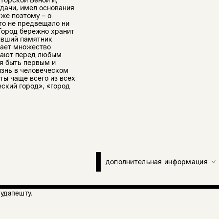
удачи, имел основания
уже поэтому – о
что не предвещало ни
. Город бережно хранит
тывший памятник
ает множество
кают перед любым
ся быть первым и
изнь в человеческом
ы чаще всего из всех
еский город», «город
дополнительная информация
удапешту.