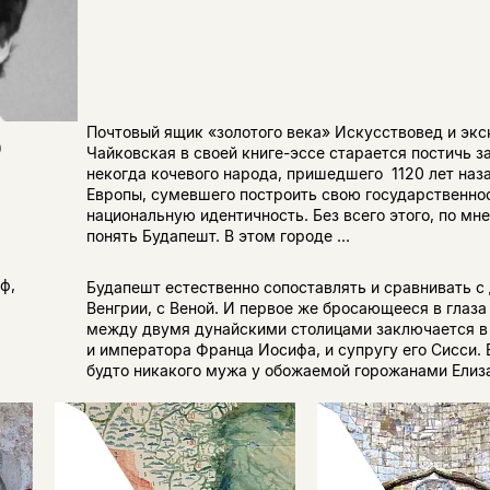
Почтовый ящик «золотого века» Искусствовед и эк
)
Чайковская в своей книге-эссе старается постичь з
некогда кочевого народа, пришедшего 1120 лет наза
Европы, сумевшего построить свою государственнос
национальную идентичность. Без всего этого, по мн
понять Будапешт. В этом городе ...
ф,
Будапешт естественно сопоставлять и сравнивать с
Венгрии, с Веной. И первое же бросающееся в глаз
между двумя дунайскими столицами заключается в 
и императора Франца Иосифа, и супругу его Сисси. 
будто никакого мужа у обожаемой горожанами Елиза