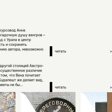
скурсовод Анна
агадочную душу венгров –
д с Урала в центр
ть и сохранить
ению автора, невозможно
читать
>
 другой столицей Австро-
а существенное различие
том, что Вена почитает
Будапешт же делает вид,
веты не бы...
читать
>