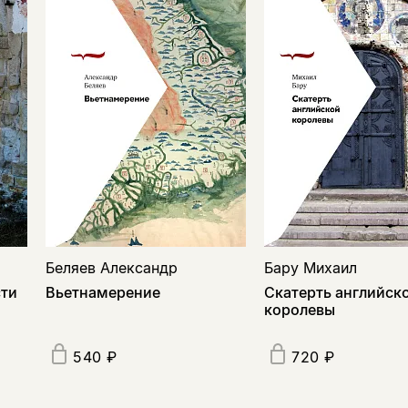
Беляев Александр
Бару Михаил
сти
Вьетнамерение
Скатерть английск
королевы
540 ₽
720 ₽