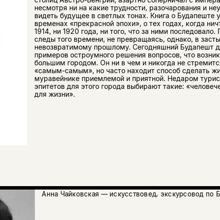
несмотря ни на какие трудности, разочарования и не
видеть будущее в светлых тонах. Книга о Будапеште 
временах «прекрасной эпохи», о тех годах, когда ни
1914, ни 1920 года, ни того, что за ними последовало
следы того времени, не превращаясь, однако, в зас
невозвратимому прошлому. Сегодняшний Будапешт д
примеров остроумного решения вопросов, что возни
большим городом. Он ни в чем и никогда не стремит
«самым-самым», но часто находит способ сделать ж
муравейнике приемлемой и приятной. Недаром турист
эпитетов для этого города выбирают такие: «человеч
для жизни».
Анна Чайковская — искусствовед, экскурсовод по Б