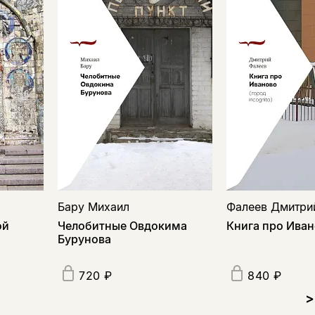
Бару Михаил
Фалеев Дмитри
ой
Челобитные Овдокима
Книга про Ива
Бурунова
720 ₽
840 ₽
>