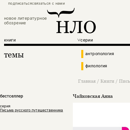
подписаться
связаться с нами
новое литературное
обозрение
книги
серии
темы
антропология
филология
Главная
/
Книги
/
Пись
Чайковская Анна
бестселлер
серия
Письма русского путешественника