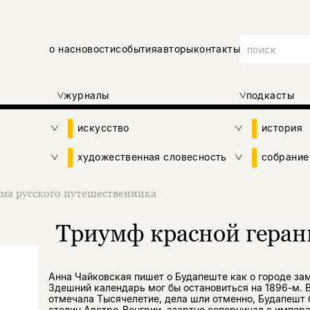
о нас
новости
события
авторы
контакты
журналы
подкасты
искусство
история
художественная словесность
собрание
ма русского путешественника
Триумф красной геран
Анна Чайковская пишет о Будапеште как о городе за
Здешний календарь мог бы остановиться на 1896-м. В
отмечала Тысячелетие, дела шли отменно, Будапешт 
столиц Австро-Венгрии, азартно соперничал с импера