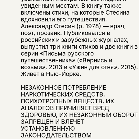
увиденным местам. В книгу также
включены стихи, на которые Стесина
вдохновили его путешествия.
Александр Стесин (р. 1978) — врач,
поэт, прозаик. Публиковался в
российских и зарубежных журналах,
выпустил три книги стихов и две книги в
серии «Письма русского
путешественника» («Вернись и
возьми», 2013 и «Ужин для огня», 2015).
Живет в Нью-Йорке.
НЕЗАКОННОЕ ПОТРЕБЛЕНИЕ
НАРКОТИЧЕСКИХ СРЕДСТВ,
ПСИХОТРОПНЫХ ВЕЩЕСТВ, ИХ
АНАЛОГОВ ПРИЧИНЯЕТ ВРЕД
Этой книги временно
ЗДОРОВЬЮ, ИХ НЕЗАКОННЫЙ ОБОРОТ
нет в продаже.
ЗАПРЕЩЕН И ВЛЕЧЕТ
Подписка на рассылку
УСТАНОВЛЕННУЮ
ЗАКОНОДАТЕЛЬСТВОМ
Вы можете подписаться на
Раз в неделю мы отправляем рассылку