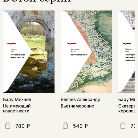
Бару Михаил
Беляев Александр
Бару Ми
Не имеющий
Вьетнамерение
Скатерть
известности
королев
780 ₽
540 ₽
72