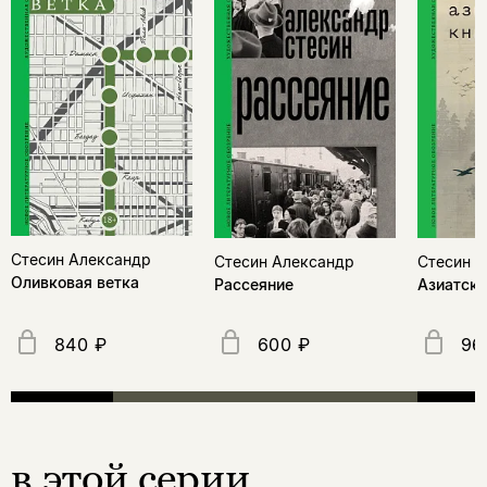
Стесин Александр
Стесин Александр
Стесин 
Оливковая ветка
Рассеяние
Азиатска
840 ₽
600 ₽
96
в этой серии