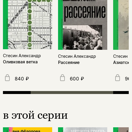
Стесин Александр
Стесин Александр
Стесин 
Оливковая ветка
Рассеяние
Азиатска
840 ₽
600 ₽
96
в этой серии