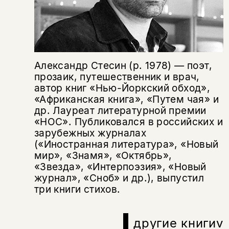
Этой книги временно
нет в продаже.
Подписка на рассылку
Александр Стесин (р. 1978) — поэт,
Вы можете подписаться на
Раз в неделю мы отправляем рассылку
прозаик, путешественник и врач,
уведомления, и при поступлении книги
о книгах и событиях «НЛО».
автор книг «Нью-Йоркский обход»,
на склад получить письмо на указанный
За подписку дарим промокод на
«Африканская книга», «Путем чая» и
электронный адрес.
Эта книга
скидку 15%
др. Лауреат литературной премии
«НОС». Публиковался в российских и
не предназначена для
зарубежных журналах
несовершеннолетних
(«Иностранная литература», «Новый
мир», «Знамя», «Октябрь»,
Скажите, пожалуйста,
Я соглашаюсь с
Политикой конфиденциальности
«Звезда», «Интерпоэзия», «Новый
вам уже исполнилось 18 лет?
Я соглашаюсь с
Политикой конфиденциальности
журнал», «Сноб» и др.), выпустил
три книги стихов.
подписаться
да
подписаться
Поделиться
другие книги
v
нет, вернуться назад