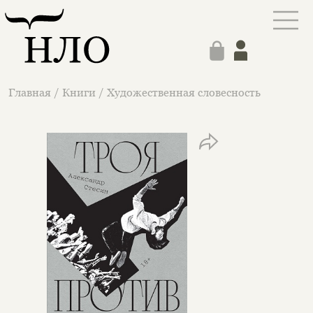
Главная
/
Книги
/
Художественная словесность