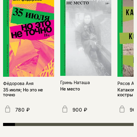
Гринь Наташа
Фёдорова Аня
Рясов Ан
Не место
35 июля; Но это не
Катакомб
точно
костры
780 ₽
900 ₽
96