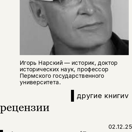
да
подписаться
Поделиться
нет, вернуться назад
Копировать
Вконтакте
Телеграм
Дзен
ссылку
Игорь Нарский — историк, доктор
исторических наук, профессор
Пермского государственного
университета.
другие книги
v
рецензии
02.12.25