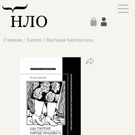
Главная
/
Книги
/
Научная библиотека