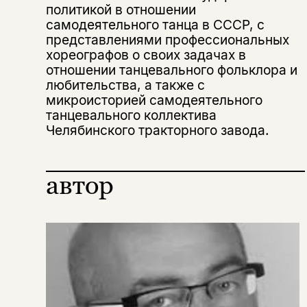
политикой в отношении
самодеятельного танца в СССР, с
представлениями профессиональных
хореографов о своих задачах в
отношении танцевального фольклора и
Этой книги временно
любительства, а также с
нет в продаже.
микроисторией самодеятельного
Подписка на рассылку
танцевального коллектива
Челябинского тракторного завода.
Вы можете подписаться на
Раз в неделю мы отправляем рассылку
уведомления, и при поступлении книги
о книгах и событиях «НЛО».
на склад получить письмо на указанный
За подписку дарим промокод на
электронный адрес.
автор
Эта книга
скидку 15%
не предназначена для
несовершеннолетних
Скажите, пожалуйста,
Я соглашаюсь с
Политикой конфиденциальности
вам уже исполнилось 18 лет?
Я соглашаюсь с
Политикой конфиденциальности
подписаться