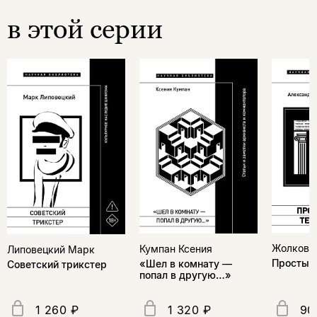
в этой серии
Жолковс
Кумпан Ксения
Липовецкий Марк
Простые
«Шел в комнату —
Советский трикстер
попал в другую…»
1 260 ₽
1 320 ₽
90