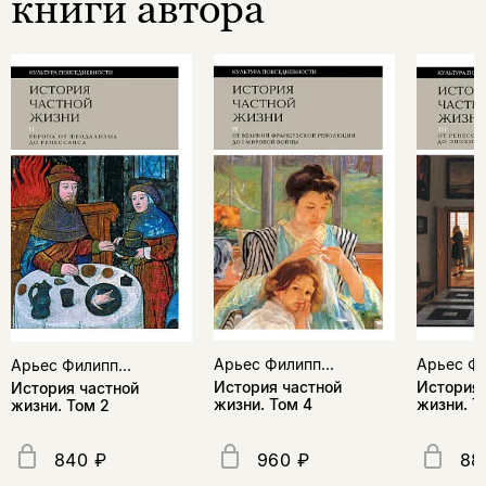
книги автора
Арьес Филипп...
Арьес Фи
Арьес Филипп...
История частной
История 
История частной
жизни. Том 4
жизни. Т
жизни. Том 2
840 ₽
960 ₽
88