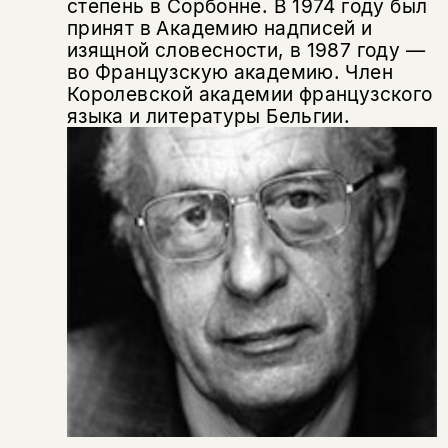
степень в Сорбонне. В 1974 году был
подписаться
принят в Академию надписей и
да
подписаться
Поделиться
изящной словесности, в 1987 году —
нет, вернуться назад
во Французскую академию. Член
Королевской академии французского
языка и литературы Бельгии.
Копировать
Вконтакте
Телеграм
Дзен
ссылку