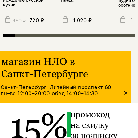
Плебс
Будни бр
кухни
охотнико
720 ₽
1 020 ₽
1 
960 ₽
магазин НЛО в
Санкт-Петербурге
Санкт-Петербург, Литейный проспект 60
>
пн–вс 12:00–20:00
обед 14:00–14:30
15%
промокод
на скидку
за подписку