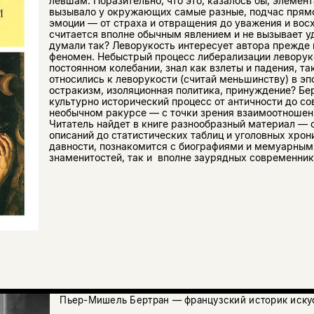
левшам. Поразительно, что это, казалось бы, элемен
вызывало у окружающих самые разные, подчас прям
эмоции — от страха и отвращения до уважения и вос
считается вполне обычным явлением и не вызывает уд
думали так? Леворукость интересует автора прежде 
феномен. Небыстрый процесс либерализации леворук
постоянном колебании, знал как взлеты и падения, та
относились к леворукости (считай меньшинству) в эп
остракизм, изоляционная политика, принуждение? Б
культурно исторический процесс от античности до с
необычном ракурсе — с точки зрения взаимоотношен
Читатель найдет в книге разнообразный материал — 
описаний до статистических таблиц и уголовных хрон
давности, познакомится с биографиями и мемуарным
знаменитостей, так и вполне заурядных современнико
Пьер-Мишель Бертран — французский историк иску