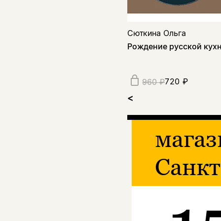
Сюткина Ольга
Рождение русской кух
720 ₽
960 ₽
<
магаз
Санкт