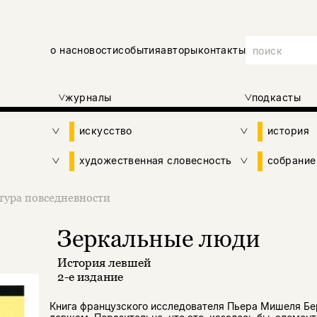
о нас
новости
события
авторы
контакты
журналы
подкасты
искусство
история
художественная словесность
собрание
тура повседневности
Зеркальные люди
История левшей
2-е издание
Книга французского исследователя Пьера Мишеля Б