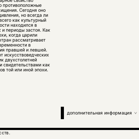
тарное свойство
о противоположные
хищения. Сегодня оно
ивления, но всегда ли
всего как культурный
ости находился в
к и периоды застоя. Как
охи, когда царили
ертран рассматривает
овременности в
ия правшей и левшей.
от искусствоведческих
ик двухстолетней
и свидетельствами как
в той или иной эпохи.
дополнительная информация
сств.