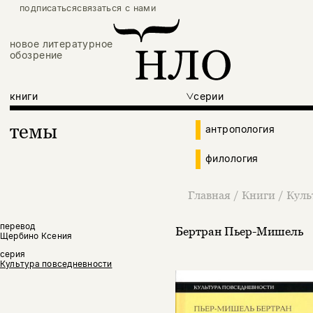
подписаться
связаться с нами
новое литературное
обозрение
книги
серии
темы
антропология
филология
Главная
/
Книги
/
Куль
перевод
Бертран Пьер-Мишель
Щербино Ксения
серия
Культура повседневности