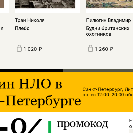
Тран Николя
Пилюгин Владимир
ни
Плебс
Будни британских
охотников
1 020 ₽
1 260 ₽
ин НЛО в
Санкт-Петербург, Ли
пн–вс 12:00–20:00
обе
-Петербурге
промокод
Е
о