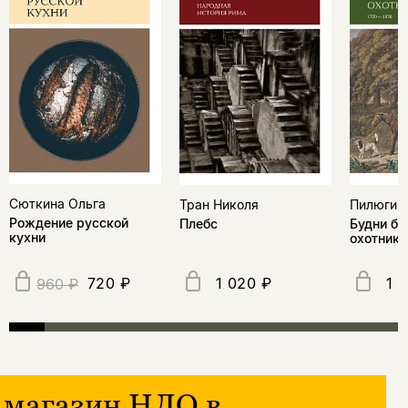
Сюткина Ольга
Тран Николя
Пилюгин
Рождение русской
Плебс
Будни бр
кухни
охотнико
720 ₽
1 020 ₽
1 
960 ₽
магазин НЛО в