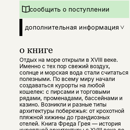
сообщить о поступлении
дополнительная информация
о книге
Отдых на море открыли в XVIII веке.
Именно с тех пор свежий воздух,
солнце и морская вода стали считаться
полезными. По всему миру начали
создаваться курорты на любой
Этой книги временно
кошелек: с пирсами и торговыми
нет в продаже.
рядами, променадами, бассейнами и
Подписка на рассылку
казино. Возникли и разные типы
архитектуры побережья: от крохотной
Вы можете подписаться на
Раз в неделю мы отправляем рассылку
пляжной хижины до грандиозных
уведомления, и при поступлении книги
о книгах и событиях «НЛО».
отелей. Книга Фреда Грея — история
на склад получить письмо на указанный
За подписку дарим промокод на
электронный адрес.