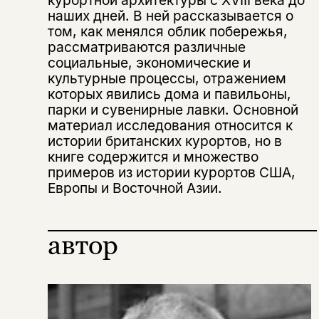
курортной архитектуры с XVIII века до
Эта книга
скидку 15%
наших дней. В ней рассказывается о
не предназначена для
том, как менялся облик побережья,
несовершеннолетних
рассматриваются различные
социальные, экономические и
культурные процессы, отражением
Скажите, пожалуйста,
Я соглашаюсь с
Политикой конфиденциальности
вам уже исполнилось 18 лет?
которых явились дома и павильоны,
Я соглашаюсь с
Политикой конфиденциальности
парки и сувенирные лавки. Основной
материал исследования относится к
подписаться
истории британских курортов, но в
да
подписаться
Поделиться
книге содержится и множество
нет, вернуться назад
примеров из истории курортов США,
Европы и Восточной Азии.
Копировать
Вконтакте
Телеграм
Дзен
ссылку
автор