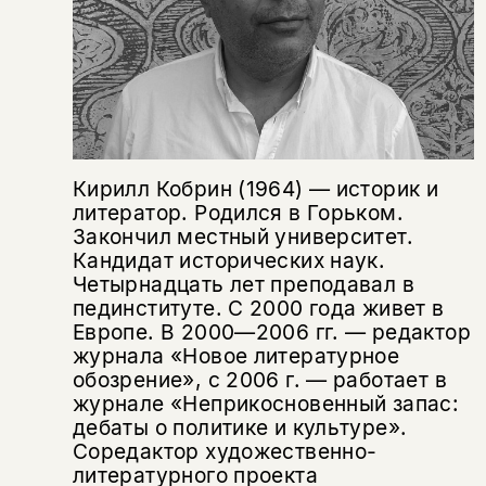
Кирилл Кобрин (1964) — историк и
литератор. Родился в Горьком.
Закончил местный университет.
Кандидат исторических наук.
Четырнадцать лет преподавал в
пединституте. С 2000 года живет в
Европе. В 2000—2006 гг. — редактор
Этой книги временно
журнала «Новое литературное
нет в продаже.
Подписка на рассылку
обозрение», с 2006 г. — работает в
журнале «Неприкосновенный запас:
Вы можете подписаться на
Раз в неделю мы отправляем рассылку
дебаты о политике и культуре».
уведомления, и при поступлении книги
о книгах и событиях «НЛО».
Соредактор художественно-
на склад получить письмо на указанный
литературного проекта
За подписку дарим промокод на
электронный адрес.