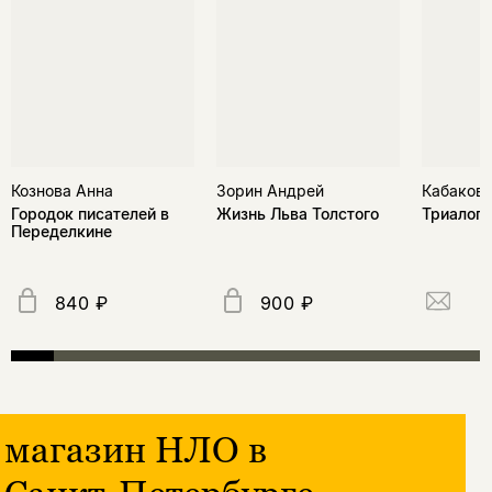
Кознова Анна
Зорин Андрей
Кабаков 
Городок писателей в
Жизнь Льва Толстого
Триалоги
Переделкине
840 ₽
900 ₽
магазин НЛО в