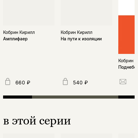
Кобрин Кирилл
Кобрин Кирилл
Амплифаер
На пути к изоляции
Кобрин К
Поднебе
660 ₽
540 ₽
в этой серии