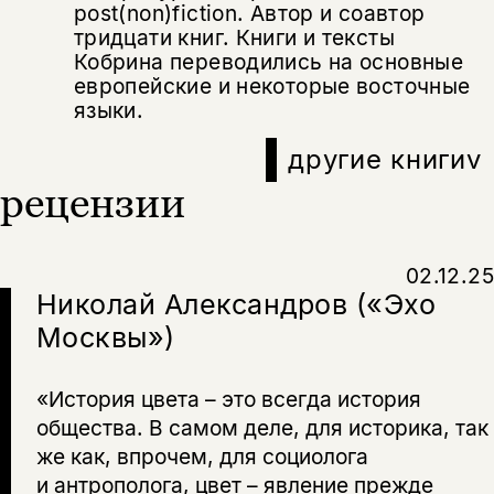
Эта книга
скидку 15%
post(non)fiction. Автор и соавтор
тридцати книг. Книги и тексты
не предназначена для
Кобрина переводились на основные
несовершеннолетних
европейские и некоторые восточные
языки.
Скажите, пожалуйста,
Я соглашаюсь с
Политикой конфиденциальности
вам уже исполнилось 18 лет?
Я соглашаюсь с
Политикой конфиденциальности
другие книги
v
рецензии
подписаться
да
подписаться
Поделиться
нет, вернуться назад
02.12.25
Николай Александров («Эхо
Москвы»)
Копировать
Вконтакте
Телеграм
Дзен
ссылку
«История цвета – это всегда история
общества. В самом деле, для историка, так
же как, впрочем, для социолога
и антрополога, цвет – явление прежде