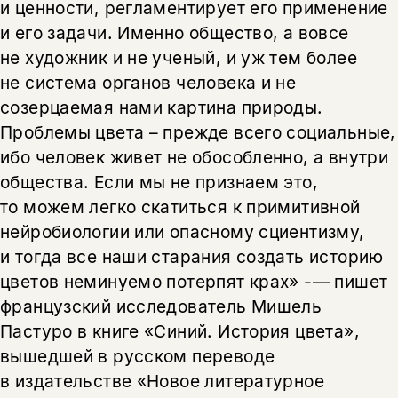
и ценности, регламентирует его применение
подписаться
и его задачи. Именно общество, а вовсе
да
подписаться
не художник и не ученый, и уж тем более
нет, вернуться назад
не система органов человека и не
созерцаемая нами картина природы.
Проблемы цвета – прежде всего социальные,
ибо человек живет не обособленно, а внутри
общества. Если мы не признаем это,
то можем легко скатиться к примитивной
нейробиологии или опасному сциентизму,
и тогда все наши старания создать историю
цветов неминуемо потерпят крах» -— пишет
французский исследователь Мишель
Пастуро в книге «Синий. История цвета»,
вышедшей в русском переводе
в издательстве «Новое литературное