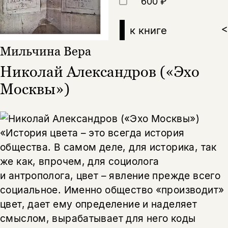
600 ₽
к книге
>
Мильчина Вера
Николай Александров («Эхо
Этой книги временно
Москвы»)
нет в продаже.
Подписка на рассылку
Вы можете подписаться на
Раз в неделю мы отправляем рассылку
уведомления, и при поступлении книги
о книгах и событиях «НЛО».
«История цвета – это всегда история
на склад получить письмо на указанный
За подписку дарим промокод на
общества. В самом деле, для историка, так
электронный адрес.
Эта книга
скидку 15%
же как, впрочем, для социолога
не предназначена для
и антрополога, цвет – явление прежде всего
несовершеннолетних
социальное. Именно общество «производит»
цвет, дает ему определение и наделяет
Скажите, пожалуйста,
Я соглашаюсь с
Политикой конфиденциальности
вам уже исполнилось 18 лет?
смыслом, вырабатывает для него коды
Я соглашаюсь с
Политикой конфиденциальности