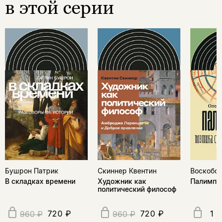
в этой серии
Бушрон Патрик
Скиннер Квентин
Воскобой
В складках времени
Художник как
Палимпс
политический философ
720 ₽
720 ₽
1 
960 ₽
960 ₽