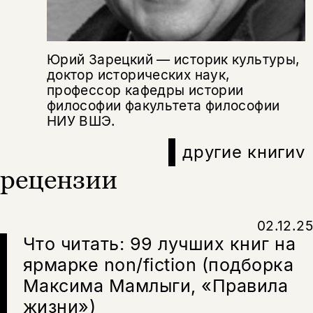
да
подписаться
Поделиться
нет, вернуться назад
Юрий Зарецкий — историк культуры,
доктор исторических наук,
Копировать
Вконтакте
Телеграм
Дзен
профессор кафедры истории
ссылку
философии факультета философии
НИУ ВШЭ.
другие книги
v
рецензии
02.12.25
Что читать: 99 лучших книг на
ярмарке non/fiction (подборка
Максима Мамлыги, «Правила
жизни»)