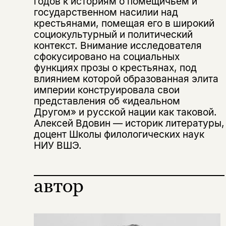
годов к историям о помещичьем и
государственном насилии над
крестьянами, помещая его в широкий
социокультурный и политический
контекст. Внимание исследователя
сфокусировано на социальных
функциях прозы о крестьянах, под
влиянием которой образованная элита
империи конструировала свои
представления об «идеальном
Этой книги временно
Другом» и русской нации как таковой.
Алексей Вдовин — историк литературы,
нет в продаже.
Подписка на рассылку
доцент Школы филологических наук
НИУ ВШЭ.
Вы можете подписаться на
Раз в неделю мы отправляем рассылку
уведомления, и при поступлении книги
о книгах и событиях «НЛО».
на склад получить письмо на указанный
За подписку дарим промокод на
автор
электронный адрес.
Эта книга
скидку 15%
не предназначена для
несовершеннолетних