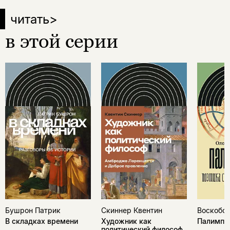
читать
>
в этой серии
Бушрон Патрик
Скиннер Квентин
Воскобой
В складках времени
Художник как
Палимпс
политический философ