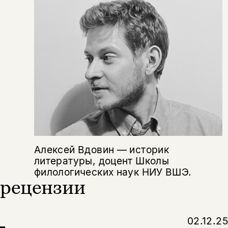
Скажите, пожалуйста,
Я соглашаюсь с
Политикой конфиденциальности
вам уже исполнилось 18 лет?
Я соглашаюсь с
Политикой конфиденциальности
подписаться
да
подписаться
Поделиться
нет, вернуться назад
Копировать
Вконтакте
Телеграм
Дзен
ссылку
Алексей Вдовин — историк
литературы, доцент Школы
филологических наук НИУ ВШЭ.
рецензии
02.12.25