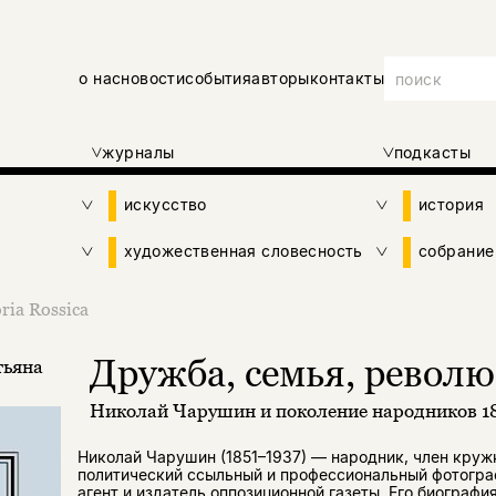
о нас
новости
события
авторы
контакты
журналы
подкасты
искусство
история
художественная словесность
собрание
ria Rossica
Дружба, семья, револ
тьяна
Николай Чарушин и поколение народников 18
Николай Чарушин (1851–1937) — народник, член круж
политический ссыльный и профессиональный фотогра
агент и издатель оппозиционной газеты. Его биографи