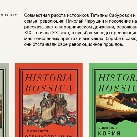
тупают»
Совместная работа историков Татьяны Сабуровой и
семья, революция: Николай Чарушин и поколение на
рассказывает о народническом движении, революци
XIX – начала XX века, о судьбах молодых революцио
многочисленных арестах и высылках, борьбе с само
они отстаивали свое революционное прошлое...