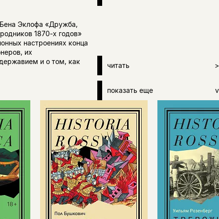
 Бена Эклофа «Дружба,
родников 1870-х годов»
онных настроениях конца
неров, их
державием и о том, как
читать
>
показать еще
v