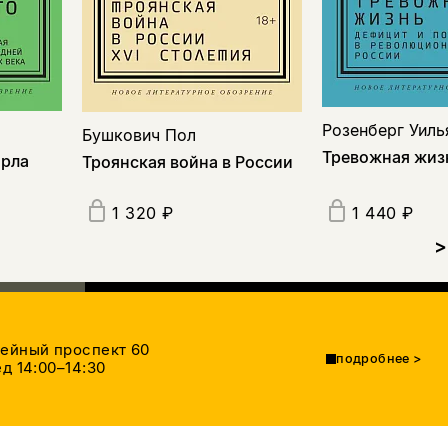
Розенберг Уил
Бушкович Пол
Тревожная жиз
орла
Троянская война в России
1 320 ₽
1 440 ₽
>
тейный проспект 60
подробнее
>
д 14:00–14:30