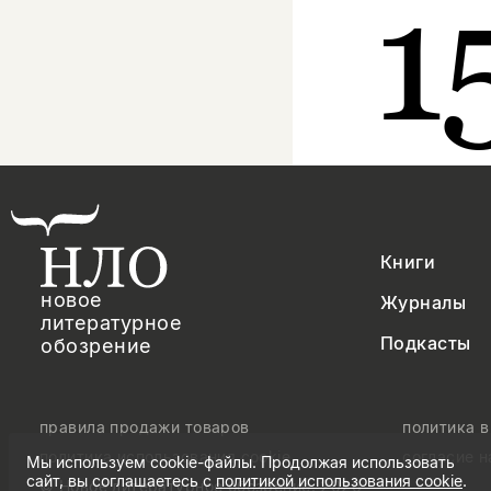
1
Книги
новое
Журналы
литературное
Подкасты
обозрение
правила продажи товаров
политика 
политика использования cookie
согласие 
Мы используем cookie-файлы. Продолжая использовать
сайт, вы соглашаетесь с
политикой использования cookie
.
© Новое литературное обозрение. 2026