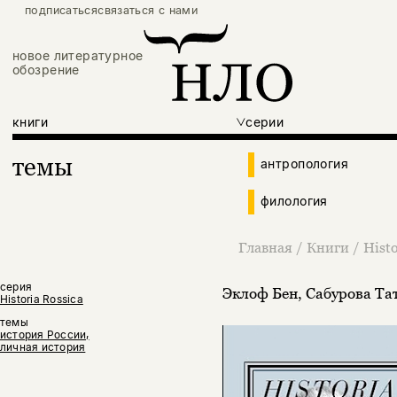
подписаться
связаться с нами
новое литературное
обозрение
книги
серии
темы
антропология
филология
Главная
/
Книги
/
Histo
серия
Эклоф Бен
,
Сабурова Та
Historia Rossica
темы
история России,
личная история