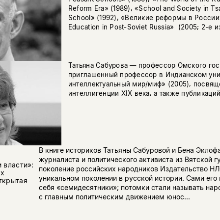
Reform Era» (1989), «School and Society in Ts
School» (1992), «Великие реформы в России» 
Education in Post-Soviet Russia» (2005; 2-е из
Татьяна Сабурова ­— профессор Омского гос
приглашенный профессор в Индианском униве
интеллектуальный мир/миф» (2005), посвя
интеллигенции XIX века, а также публикаци
В книге историков Татьяны Сабуровой и Бена Эклоф
журналиста и политического активиста из Вятской 
 власти»:
поколение российских народников Издательство НЛ
ах
уникальном поколении в русской истории. Сами его
ткрытая
себя «семидесятники»; потомки стали называть нар
с главным политическим движением юнос...