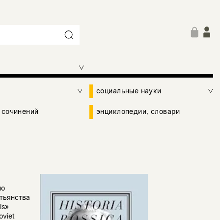
социальные науки
 сочинений
энциклопедии, словари
по
тьянства
ls»
oviet