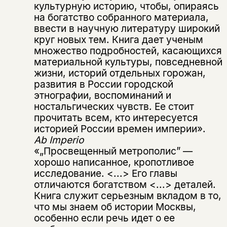
культурную историю, чтобы, опираясь
на богатство собранного материала,
ввести в научную литературу широкий
круг новых тем. Книга дает ученым
множество подробностей, касающихся
материальной культуры, повседневной
жизни, историй отдельных горожан,
развития в России городской
этнографии, воспоминаний и
ностальгических чувств. Ее стоит
прочитать всем, кто интересуется
историей России времен империи».
Ab
Imperio
Этой книги временно
«„Просвещенный метрополис” —
нет в продаже.
Подписка на рассылку
хорошо написанное, кропотливое
исследование. <...> Его главы
отличаются богатством <...> деталей.
Вы можете подписаться на
Раз в неделю мы отправляем рассылку
уведомления, и при поступлении книги
Книга служит серьезным вкладом в то,
о книгах и событиях «НЛО».
на склад получить письмо на указанный
что мы знаем об истории Москвы,
За подписку дарим промокод на
электронный адрес.
особенно если речь идет о ее
Эта книга
скидку 15%