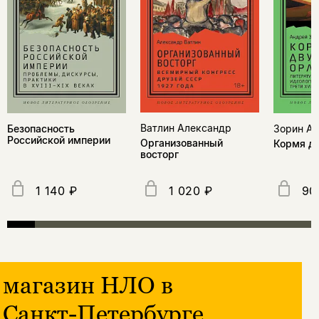
Ватлин Александр
Зорин А
Безопасность
Российской империи
Организованный
Кормя дв
восторг
1 140 ₽
1 020 ₽
90
магазин НЛО в
Санкт-Петербурге