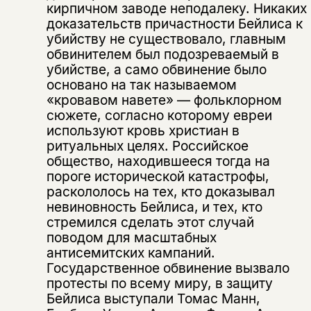
кирпичном заводе неподалеку. Никаких
доказательств причастности Бейлиса к
убийству не существовало, главным
обвинителем был подозреваемый в
Этой книги временно
убийстве, а само обвинение было
нет в продаже.
Подписка на рассылку
основано на так называемом
«кровавом навете» — фольклорном
сюжете, согласно которому евреи
Вы можете подписаться на
Раз в неделю мы отправляем рассылку
уведомления, и при поступлении книги
о книгах и событиях «НЛО».
используют кровь христиан в
на склад получить письмо на указанный
ритуальных целях. Российское
За подписку дарим промокод на
электронный адрес.
общество, находившееся тогда на
Эта книга
скидку 15%
пороге исторической катастрофы,
не предназначена для
раскололось на тех, кто доказывал
несовершеннолетних
невиновность Бейлиса, и тех, кто
стремился сделать этот случай
Скажите, пожалуйста,
поводом для масштабных
Я соглашаюсь с
Политикой конфиденциальности
вам уже исполнилось 18 лет?
Я соглашаюсь с
Политикой конфиденциальности
антисемитских кампаний.
Государственное обвинение вызвало
протесты по всему миру, в защиту
подписаться
да
подписаться
Бейлиса выступали Томас Манн,
Поделиться