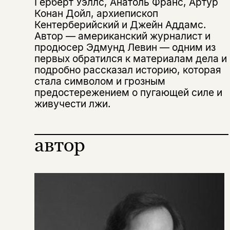
Герберт Уэллс, Анатоль Франс, Артур
нет, вернуться назад
Конан Дойл, архиепископ
Кентерберийский и Джейн Аддамс.
Автор — американский журналист и
продюсер Эдмунд Левин — одним из
Копировать
Вконтакте
Телеграм
Дзен
ссылку
первых обратился к материалам дела и
подробно рассказал историю, которая
стала символом и грозным
предостережением о пугающей силе и
живучести лжи.
автор