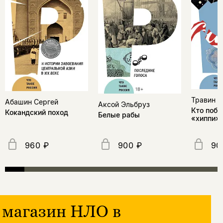
Травин 
Абашин Сергей
Аксой Эльбруз
Кто побе
Кокандский поход
Белые рабы
«хиппи» 
960 ₽
900 ₽
90
магазин НЛО в