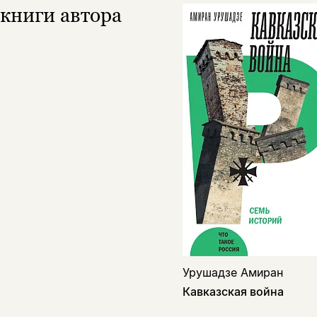
книги автора
Урушадзе Амиран
Кавказская война