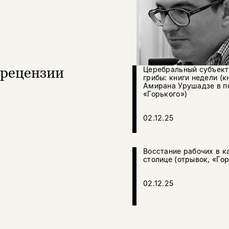
рецензии
Церебральный субъект
грибы: книги недели (к
Амирана Урушадзе в п
«Горького»)
02.12.25
Восстание рабочих в к
столице (отрывок, «Го
02.12.25