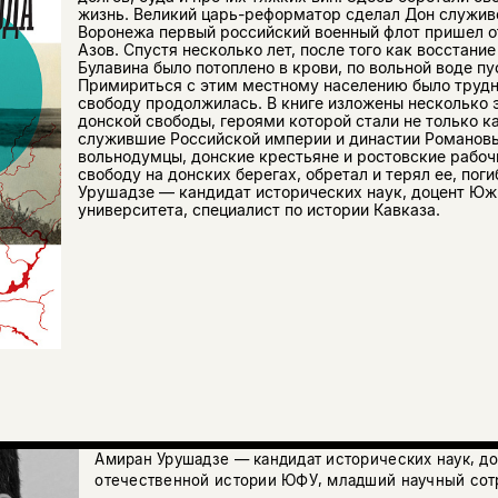
жизнь. Великий царь-реформатор сделал Дон служиво
Воронежа первый российский военный флот пришел 
Азов. Спустя несколько лет, после того как восстани
Булавина было потоплено в крови, по вольной воде пу
Примириться с этим местному населению было трудн
свободу продолжилась. В книге изложены несколько 
донской свободы, героями которой стали не только к
служившие Российской империи и династии Романовых
вольнодумцы, донские крестьяне и ростовские рабочи
свободу на донских берегах, обретал и терял ее, пог
Урушадзе — кандидат исторических наук, доцент Юж
университета, специалист по истории Кавказа.
Амиран Урушадзе — кандидат исторических наук, д
отечественной истории ЮФУ, младший научный сот