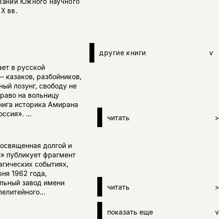
ваний Южного научного
X вв.
другие книги
v
ает в русской
 казаков, разбойников,
ный лозунг, свободу не
право на вольницу
нига историка Амирана
сия». ...
читать
>
посвященная долгой и
й» публикует фрагмент
агических событиях,
ня 1962 года,
льный завод имени
читать
>
елитейного...
показать еще
v