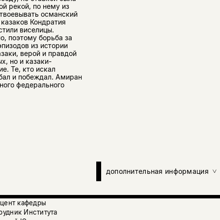
й рекой, по нему из
отвоевывать османский
е казаков Кондратия
стили виселицы.
о, поэтому борьба за
эпизодов из истории
азаки, верой и правдой
, но и казаки-
е. Те, кто искал
ибал и побеждал. Амиран
ного федерального
дополнительная информация
оцент кафедры
рудник Института