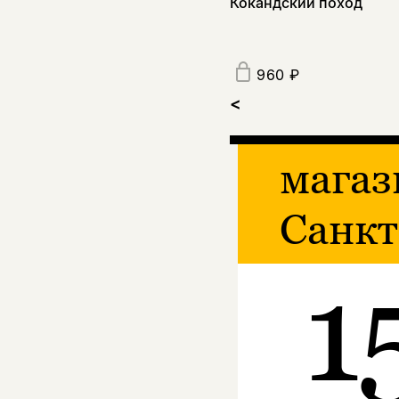
Кокандский поход
960 ₽
<
магаз
Санкт
1