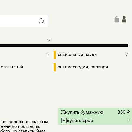
социальные науки
 сочинений
энциклопедии, словари
купить бумажную
360 ₽
купить epub
, но предельно опасным
венного произвола,
ободу, но ставкой была