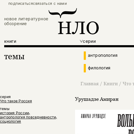
подписаться
связаться с нами
новое литературное
обозрение
книги
серии
темы
антропология
филология
Главная
/
Книги
/
Что 
серия
Урушадзе Амиран
Что такое Россия
темы
история России,
антропология повседневности,
социология