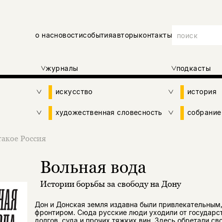
о нас
новости
события
авторы
контакты
журналы
подкасты
искусство
история
художественная словесность
собрание
такое Россия
Вольная вода
Истории борьбы за свободу на Дону
Дон и Донская земля издавна были привлекательным
фронтиром. Сюда русские люди уходили от государст
долгов, суда и прочих тяжких вин. Здесь обретали св