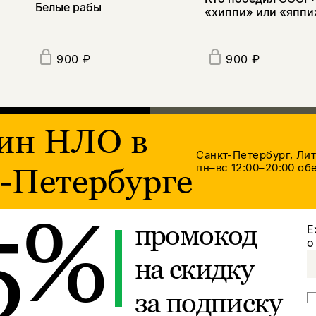
Белые рабы
«хиппи» или «яппи
900 ₽
900 ₽
ин НЛО в
Санкт-Петербург, Ли
пн–вс 12:00–20:00
обе
-Петербурге
5%
промокод
Е
о
на скидку
за подписку