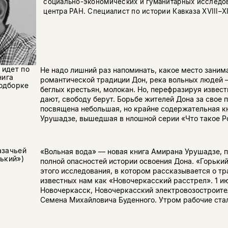
социально-экономических и гуманитарных исследо
центра РАН. Специалист по истории Кавказа XVIII–XI
 идет по
Не надо лишний раз напоминать, какое место заним
нига
романтической традиции Дон, река вольных людей —
одборке
беглых крестьян, молокан. Но, перефразируя извест
дают, свободу берут. Борьбе жителей Дона за свое 
посвящена небольшая, но крайне содержательная к
Урушадзе, вышедшая в нлошной серии «Что такое Рос
азачьей
«Вольная вода» — новая книга Амирана Урушадзе, 
рький»)
полной опасностей истории освоения Дона. «Горьки
этого исследования, в котором рассказывается о тр
известных нам как «Новочеркасский расстрел». 1 ию
Новочеркасск, Новочеркасский электровозостроите
Семена Михайловича Буденного. Утром рабочие стал