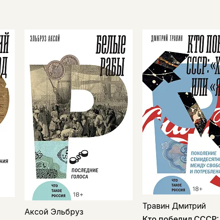
Травин Дмитрий
Аксой Эльбруз
Кто победил СССР: