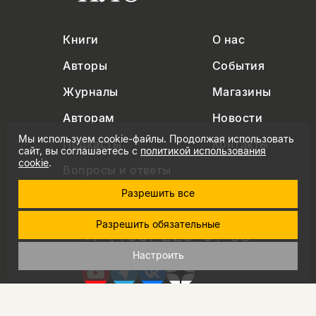
Книги
О нас
Авторы
События
Журналы
Магазины
Авторам
Новости
Мы используем cookie-файлы. Продолжая использовать
Подкасты
Контакты
сайт, вы соглашаетесь с
политикой использования
cookie
.
Вопросы и ответы
Разрешить все
Разрешить обязательные
+7 (495) 229-91-03
info@nlobooks.ru
Настроить