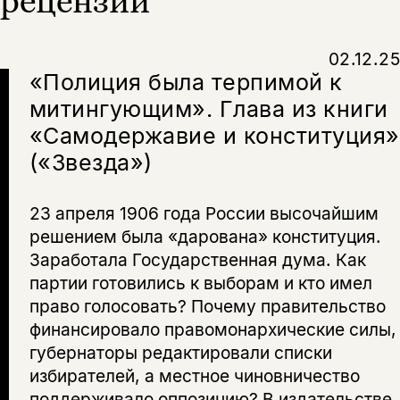
рецензии
Копировать
Вконтакте
Телеграм
Дзен
ссылку
02.12.25
«Полиция была терпимой к
митингующим». Глава из книги
«Самодержавие и конституция»
(«Звезда»)
23 апреля 1906 года России высочайшим
решением была «дарована» конституция.
Заработала Государственная дума. Как
партии готовились к выборам и кто имел
право голосовать? Почему правительство
финансировало правомонархические силы,
губернаторы редактировали списки
избирателей, а местное чиновничество
поддерживало оппозицию? В издательстве