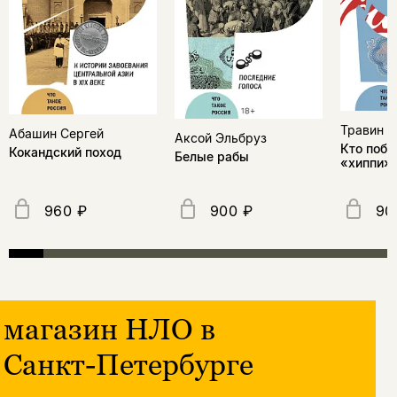
Травин 
Абашин Сергей
Аксой Эльбруз
Кто побе
Кокандский поход
Белые рабы
«хиппи» 
960 ₽
900 ₽
90
магазин НЛО в
Санкт-Петербурге