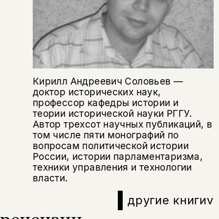
Этой книги временно
нет в продаже.
Подписка на рассылку
Вы можете подписаться на
Раз в неделю мы отправляем рассылку
уведомления, и при поступлении книги
о книгах и событиях «НЛО».
на склад получить письмо на указанный
За подписку дарим промокод на
электронный адрес.
Эта книга
скидку 15%
Кирилл Андреевич Соловьев —
не предназначена для
доктор исторических наук,
несовершеннолетних
профессор кафедры истории и
теории исторической науки РГГУ.
Автор трехсот научных публикаций, в
Скажите, пожалуйста,
Я соглашаюсь с
Политикой конфиденциальности
вам уже исполнилось 18 лет?
том числе пяти монографий по
Я соглашаюсь с
Политикой конфиденциальности
вопросам политической истории
России, истории парламентаризма,
подписаться
техники управления и технологии
да
подписаться
Поделиться
власти.
нет, вернуться назад
другие книги
v