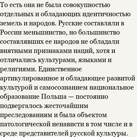
нет в продаже.
Подписка на рассылку
То есть она не была совокупностью
отдельных и обладающих идентичностью
Вы можете подписаться на
Раз в неделю мы отправляем рассылку
уведомления, и при поступлении книги
о книгах и событиях «НЛО».
земель и народов. Русские составляли в
на склад получить письмо на указанный
За подписку дарим промокод на
России меньшинство, но большинство
электронный адрес.
Эта книга
скидку 15%
составлявших ее народов не обладали
не предназначена для
внятными признаками наций, хотя и
несовершеннолетних
отличались культурами, языками и
Скажите, пожалуйста,
религиями. Единственное
Я соглашаюсь с
Политикой конфиденциальности
вам уже исполнилось 18 лет?
Я соглашаюсь с
Политикой конфиденциальности
артикулированное и обладающее развитой
культурой и самосознанием национальное
подписаться
да
подписаться
образование Польша — постоянно
подвергалось жесточайшим
нет, вернуться назад
преследованиям и была объектом
патологической ненависти в том числе и в
среде представителей русской культуры.