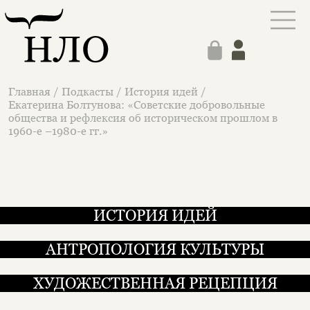
Главная
/
Подкасты
/
История идей
/
Екатерина Болтунова: «Советские добровольные
общества и рефлексия об историческом прошлом в
1960-е –1980-е гг.»
ИСТОРИЯ ИДЕЙ
АНТРОПОЛОГИЯ КУЛЬТУРЫ
ХУДОЖЕСТВЕННАЯ РЕЦЕПЦИЯ