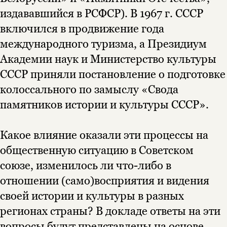
издававшийся в РСФСР). В 1967 г. СССР
подписаться
включился в продвижение года
да
подписаться
международного туризма, а Президиум
нет, вернуться назад
Академии наук и Министерство культуры
СССР приняли постановление о подготовке
колоссального по замыслу «Свода
памятников истории и культуры СССР».
Какое влияние оказали эти процессы на
общественную ситуацию в Советском
союзе, изменилось ли что-либо в
отношении (само)восприятия и видения
своей истории и культуры в разных
регионах страны? В докладе ответы на эти
вопросы будут представлены на основе