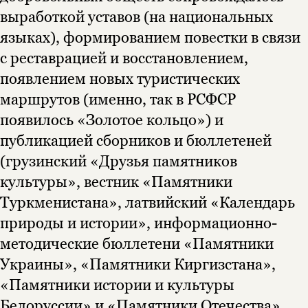
выработкой уставов (на национальных
языках), формированием повестки в связи
с реставрацией и восстановлением,
появлением новых туристических
маршрутов (именно, так в РСФСР
Этой книги временно
появилось «Золотое кольцо») и
нет в продаже.
Подписка на рассылку
публикацией сборников и бюллетеней
(грузинский «Друзья памятников
Вы можете подписаться на
Раз в неделю мы отправляем рассылку
культуры», вестник «Памятники
уведомления, и при поступлении книги
о книгах и событиях «НЛО».
на склад получить письмо на указанный
Туркменистана», латвийский «Календарь
За подписку дарим промокод на
электронный адрес.
Эта книга
скидку 15%
природы и истории», информационно-
не предназначена для
методические бюллетени «Памятники
несовершеннолетних
Украины», «Памятники Киргизстана»,
«Памятники истории и культуры
Скажите, пожалуйста,
Я соглашаюсь с
Политикой конфиденциальности
вам уже исполнилось 18 лет?
Белоруссии» и «Памятники Отечества»,
Я соглашаюсь с
Политикой конфиденциальности