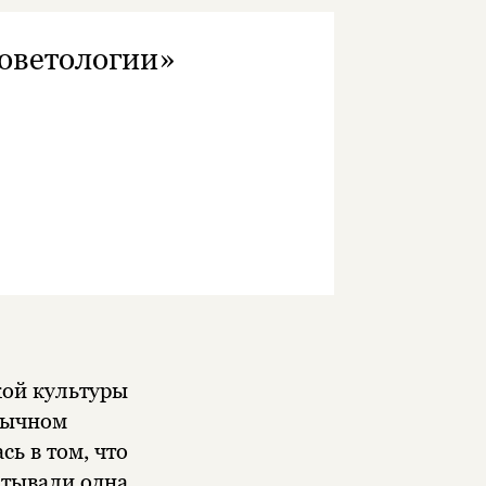
советологии»
кой культуры
обычном
ь в том, что
атывали одна