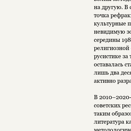
на другую. В
точка рефрак
культурные п
невидимую зон
середины 198
религиозной 
русистике за 
оставалась ст
лишь два деся
активно разр
В 2010–2020-
советских ре
таким образо
литература к
методологиче