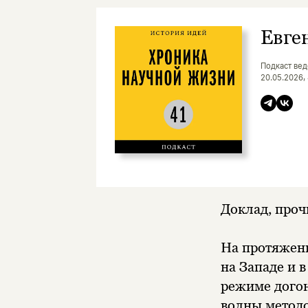
Евге
Подкаст вед
20.05.2026,
Доклад, проч
На протяжени
на Западе и 
режиме догон
волны метод