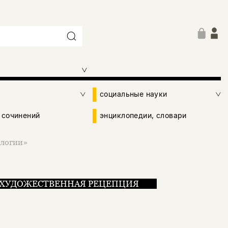
социальные науки
 сочинений
энциклопедии, словари
ологии»
ХУДОЖЕСТВЕННАЯ РЕЦЕПЦИЯ
гии»