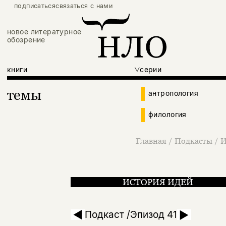
подписаться
связаться с нами
новое литературное
обозрение
книги
серии
темы
антропология
филология
Главная
/
Подкасты
/
И
ИСТОРИЯ ИДЕЙ
Евгений Добренко: 
Подкаст /Эпизод 41