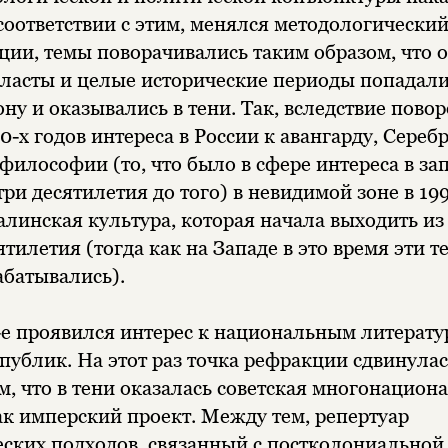
 соответствии с этим, менялся методологический
ции, темы поворачивались таким образом, что 
ласты и целые исторические периоды попадали
у и оказывались в тени. Так, вследствие повор
0-х годов интереса в России к авангарду, Сереб
философии (то, что было в сфере интереса в за
три десятилетия до того) в невидимой зоне в 1
алинская культура, которая начала выходить из
тилетия (тогда как на Западе в это время эти 
абатывались).
е проявился интерес к национальным литерат
спублик. На этот раз точка рефракции сдвинулас
м, что в тени оказалась советская многонацион
ак имперский проект. Между тем, репертуар
ских подходов, связанный с постколониальной 