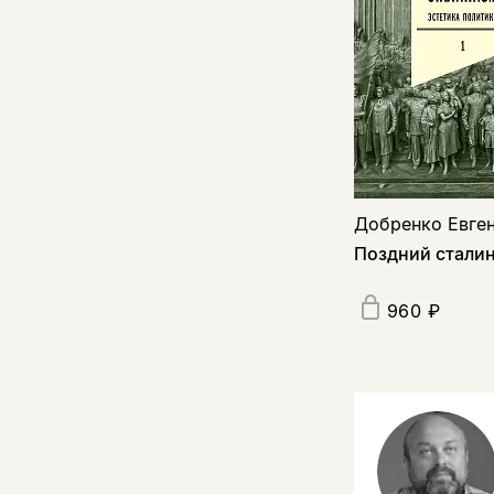
Добренко Евге
Поздний сталин
960 ₽