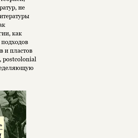
атур, не
литературы
ак
ии, как
 подходов
в и пластов
 postcolonial
пределяющую