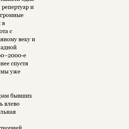
 репертуар и
огромные
 в
ота с
ряному веку и
падной
990–2000-е
 нее спустя
темы уже
урам бывших
ь влево
альная
теорией,