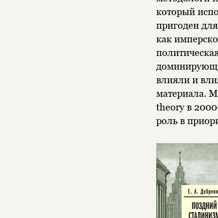
который испо
пригоден для
как имперско
политическая
доминирующие
влияли и вли
материала. Ме
theory в 200
роль в приор