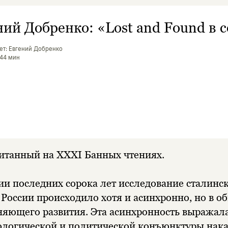
ний Добренко: «Lost and Found в 
ет: Евгений Добренко
 44 мин
итанный на XXXI Банных чтениях.
и последних сорока лет исследование сталинс
в России происходило хотя и асинхронно, но в 
яющего развития. Эта асинхронность выражалас
ологической и политической конъюнктуры нак