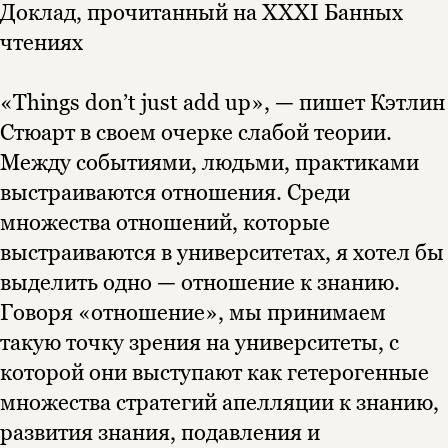
Доклад, прочитанный на XXXI Банных
чтениях
«Things don’t just add up», — пишет Кэтлин
Стюарт в своем очерке слабой теории.
Между событиями, людьми, практиками
выстраиваются отношения. Среди
множества отношений, которые
выстраиваются в университетах, я хотел бы
выделить одно — отношение к знанию.
Говоря «отношение», мы принимаем
такую точку зрения на университеты, с
Этой книги временно
которой они выступают как гетерогенные
нет в продаже.
Подписка на рассылку
множества стратегий апелляции к знанию,
развития знания, подавления и
Вы можете подписаться на
Раз в неделю мы отправляем рассылку