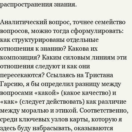
уведомления, и при поступлении книги
о книгах и событиях «НЛО».
распространения знания.
на склад получить письмо на указанный
За подписку дарим промокод на
электронный адрес.
Эта книга
скидку 15%
Аналитический вопрос, точнее семейство
не предназначена для
вопросов, можно тогда сформулировать:
несовершеннолетних
как структурированы отдельные
Скажите, пожалуйста,
отношения к знанию? Какова их
Я соглашаюсь с
Политикой конфиденциальности
вам уже исполнилось 18 лет?
Я соглашаюсь с
Политикой конфиденциальности
композиция? Каким силовым линиям эти
отношения следуют и как они
подписаться
да
подписаться
пересекаются? Ссылаясь на Тристана
Гарсию, я бы определил разницу между
нет, вернуться назад
вопросами «какой» (какое качество) и
«как» (следует действовать) как различие
между моралью и этикой. Соответственно,
среди ключевых узлов карты, которую я
здесь буду набрасывать, оказываются