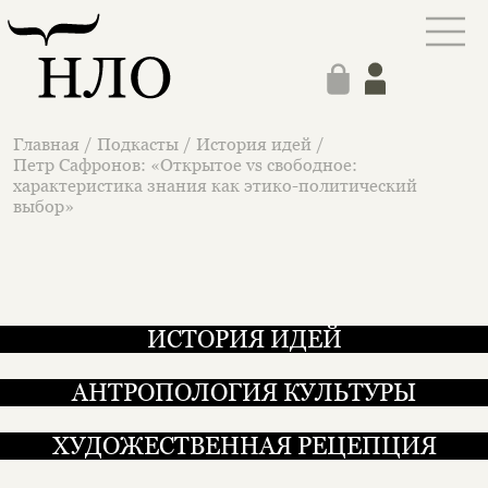
Главная
/
Подкасты
/
История идей
/
Петр Сафронов: «Открытое vs свободное:
характеристика знания как этико-политический
выбор»
ИСТОРИЯ ИДЕЙ
АНТРОПОЛОГИЯ КУЛЬТУРЫ
ХУДОЖЕСТВЕННАЯ РЕЦЕПЦИЯ