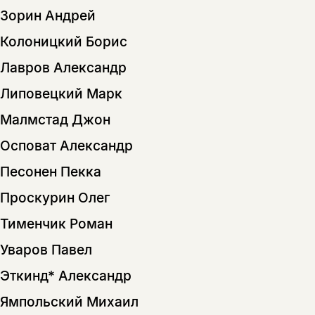
Зорин Андрей
Колоницкий Борис
Лавров Александр
Липовецкий Марк
Малмстад Джон
Осповат Александр
Песонен Пекка
Проскурин Олег
Тименчик Роман
Уваров Павел
Эткинд* Александр
Ямпольский Михаил