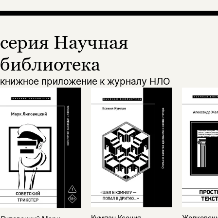
серия Научная
библиотека
книжное приложение к журналу НЛО
Жолковск
Кумпан Ксения