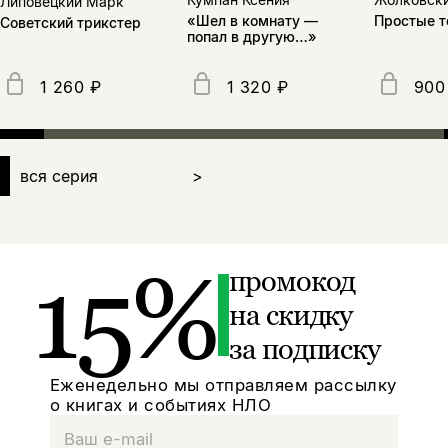
Липовецкий Марк
Простые т
«Шел в комнату —
Советский трикстер
попал в другую…»
1 260 ₽
1 320 ₽
900
вся серия
>
15%
промокод
на скидку
за подписку
Еженедельно мы отправляем рассылку
о книгах и событиях НЛО